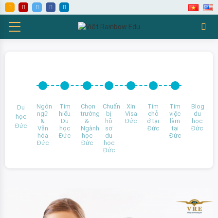
Ngôn
Tìm
Chọn
Chuẩn
Xin
Tìm
Tìm
Blog
Du
ngữ
hiểu
trường
bị
Visa
chỗ
việc
du
học
&
Du
&
hồ
Đức
ở tại
làm
học
Đức
Văn
học
Ngành
sơ
Đức
tại
Đức
hóa
Đức
học
du
Đức
Đức
Đức
học
Đức