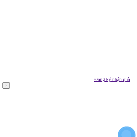
Đăng ký nhận quà
×