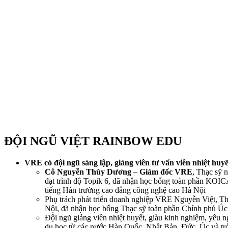
ĐỘI NGŨ VIỆT RAINBOW EDU
VRE có đội ngũ sáng lập, giảng viên tư vấn viên nhiệt huy
Cô
Nguyễn Thùy Dương – Giám đốc VRE
, Thạc sỹ 
đạt trình độ Topik 6, đã nhận học bổng toàn phần KOI
tiếng Hàn trường cao đẳng công nghệ cao Hà Nội
Phụ trách phát triển doanh nghiệp VRE Nguyễn Việt, T
Nội, đã nhận học bổng Thạc sỹ toàn phần Chính phủ Úc 
Đội ngũ giảng viên nhiệt huyết, giàu kinh nghiệm, yêu n
du học từ các nước Hàn Quốc, Nhật Bản, Đức, Úc và trơ