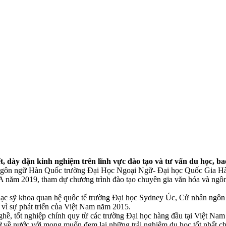
ết, dày dặn kinh nghiệm trên lĩnh vực đào tạo và tư vấn du học, b
ngôn ngữ Hàn Quốc trường Đại Học Ngoại Ngữ- Đại học Quốc Gia Hà 
CA năm 2019, tham dự chương trình đào tạo chuyên gia văn hóa và ng
hạc sỹ khoa quan hệ quốc tế trường Đại học Sydney Úc, Cử nhân ngôn
vì sự phát triển của Việt Nam năm 2015.
ghề, tốt nghiệp chính quy từ các trường Đại học hàng đầu tại Việt Nam
̉ về nước với mong muốn đem lại những trải nghiệm du học tốt nhất cho 