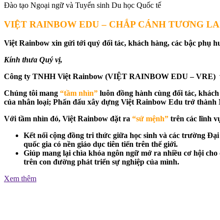
Đào tạo Ngoại ngữ và Tuyển sinh Du học Quốc tế
VIỆT RAINBOW EDU – CHẮP CÁNH TƯƠNG LA
Việt Rainbow xin gửi tới quý đối tác, khách hàng, các bậc phụ
Kính thưa Quý vị,
Công ty TNHH Việt Rainbow (VIỆT RAINBOW EDU – VRE) và đội 
Chúng tôi mang
“tầm nhìn”
luôn đồng hành cùng đối tác, khách h
của nhân loại; Phấn đấu xây dựng Việt Rainbow Edu trở thành Nha
Với tầm nhìn đó, Việt Rainbow đặt ra
“sứ mệnh”
trên các lĩnh vư
Kết nối cộng đồng tri thức giữa học sinh và các trường 
quốc gia có nền giáo dục tiên tiến trên thế giới.
Giúp mang lại chìa khóa ngôn ngữ mở ra nhiều cơ hội cho c
trên con đường phát triển sự nghiệp của mình.
Xem thêm