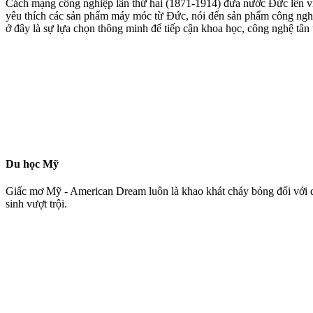
Cách mạng công nghiệp lần thứ hai (1871-1914) đưa nước Đức lên vị t
yêu thích các sản phẩm máy móc từ Đức, nói đến sản phẩm công nghiệ
ở đây là sự lựa chọn thông minh để tiếp cận khoa học, công nghệ tân t
Du học Mỹ
Giấc mơ Mỹ - American Dream luôn là khao khát cháy bỏng đối với d
sinh vượt trội.