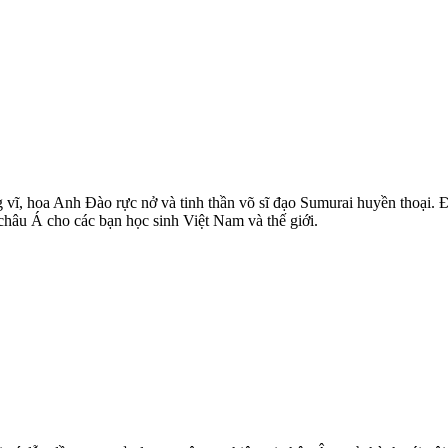
ĩ, hoa Anh Đào rực nở và tinh thần võ sĩ đạo Sumurai huyền thoại. Đâ
châu Á cho các bạn học sinh Việt Nam và thế giới.