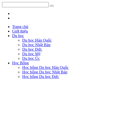
Trang chủ
Giới thiệu
Du học
Du học Hàn Quốc
Du học Nhật Bản
Du học Đức
Du học Mỹ
Du học Úc
Học Bổng
Học bổng Du học Hàn Quốc
Học bổng Du học Nhật Bản
Học bổng Du học Đức