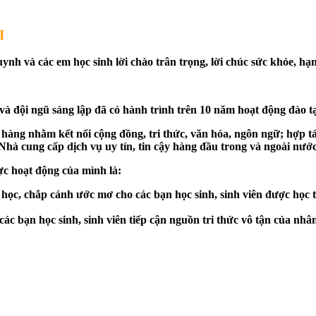
I
 huynh và các em học sinh lời chào trân trọng, lời chúc sức khỏe, h
ngũ sáng lập đã có hành trình trên 10 năm hoạt động đào tạo 
àng nhằm kết nối cộng đồng, tri thức, văn hóa, ngôn ngữ; hợp tác v
̀ cung cấp dịch vụ uy tín, tin cậy hàng đầu trong và ngoài nước
̣c hoạt động của mình là:
Đại học, chắp cánh ước mơ cho các bạn học sinh, sinh viên được học 
ác bạn học sinh, sinh viên tiếp cận nguồn tri thức vô tận của nhâ