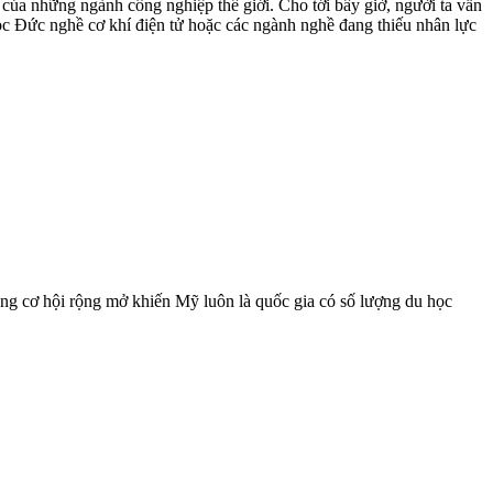
 của những ngành công nghiệp thế giới. Cho tới bây giờ, người ta vẫn
ọc Đức nghề cơ khí điện tử hoặc các ngành nghề đang thiếu nhân lực
ng cơ hội rộng mở khiến Mỹ luôn là quốc gia có số lượng du học