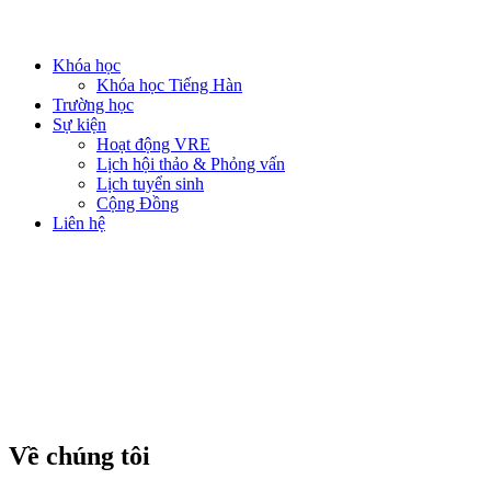
Khóa học
Khóa học Tiếng Hàn
Trường học
Sự kiện
Hoạt động VRE
Lịch hội thảo & Phỏng vấn
Lịch tuyển sinh
Cộng Đồng
Liên hệ
Về chúng tôi