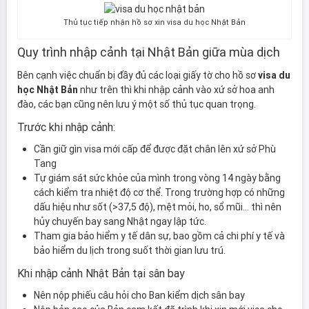
Thủ tục tiếp nhận hồ sơ xin visa du học Nhật Bản
Quy trình nhập cảnh tại Nhật Bản giữa mùa dịch
Bên cạnh việc chuẩn bị đầy đủ các loại giấy tờ cho hồ sơ
visa du
học Nhật Bản
như trên thì khi nhập cảnh vào xứ sở hoa anh
đào, các bạn cũng nên lưu ý một số thủ tục quan trọng.
Trước khi nhập cảnh:
Cần giữ gìn visa mới cấp để được đặt chân lên xứ sở Phù
Tang
Tự giám sát sức khỏe của mình trong vòng 14 ngày bằng
cách kiểm tra nhiệt độ cơ thể. Trong trường hợp có những
dấu hiệu như sốt (>37,5 độ), mệt mỏi, ho, sổ mũi… thì nên
hủy chuyến bay sang Nhật ngay lập tức.
Tham gia bảo hiểm y tế dân sự, bao gồm cả chi phí y tế và
bảo hiểm du lịch trong suốt thời gian lưu trú.
Khi nhập cảnh Nhật Bản tại sân bay
Nên nộp phiếu câu hỏi cho Ban kiểm dịch sân bay