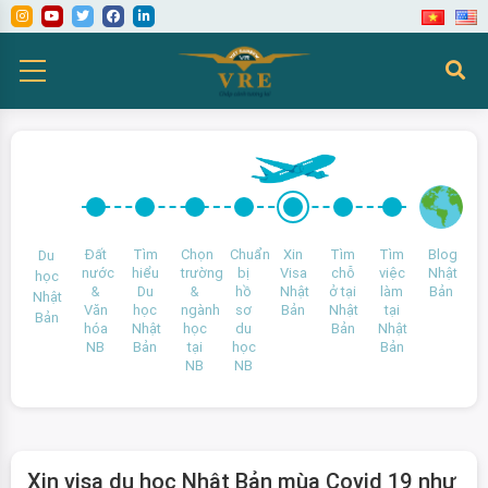
Đất
Tìm
Chọn
Chuẩn
Xin
Tìm
Tìm
Blog
Du
nước
hiểu
trường
bị
Visa
chỗ
việc
Nhật
học
&
Du
&
hồ
Nhật
ở tại
làm
Bản
Nhật
Văn
học
ngành
sơ
Bản
Nhật
tại
Bản
hóa
Nhật
học
du
Bản
Nhật
NB
Bản
tại
học
Bản
NB
NB
Xin visa du học Nhật Bản mùa Covid 19 như