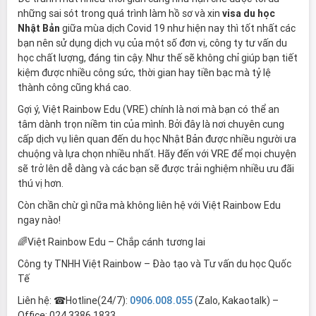
những sai sót trong quá trình làm hồ sơ và xin
visa du học
Nhật Bản
giữa mùa dịch Covid 19 như hiện nay thì tốt nhất các
bạn nên sử dụng dịch vụ của một số đơn vị, công ty tư vấn du
học chất lượng, đáng tin cậy. Như thế sẽ không chỉ giúp bạn tiết
kiệm được nhiều công sức, thời gian hay tiền bạc mà tỷ lệ
thành công cũng khá cao.
Gợi ý, Việt Rainbow Edu (VRE) chính là nơi mà bạn có thể an
tâm dành trọn niềm tin của mình. Bởi đây là nơi chuyên cung
cấp dịch vụ liên quan đến du học Nhật Bản được nhiều người ưa
chuộng và lựa chọn nhiều nhất. Hãy đến với VRE để mọi chuyện
sẽ trở lên dễ dàng và các bạn sẽ được trải nghiệm nhiều ưu đãi
thú vị hơn.
Còn chần chừ gì nữa mà không liên hệ với Việt Rainbow Edu
ngay nào!
🌈Việt Rainbow Edu – Chắp cánh tương lai
Công ty TNHH Việt Rainbow – Đào tạo và Tư vấn du học Quốc
Tế
Liên hệ: ☎Hotline(24/7):
0906.008.055
(Zalo, Kakaotalk) –
Office: 024.3386.1833