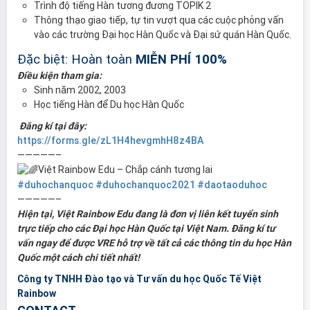
️Trình độ tiếng Hàn tương đương TOPIK 2
️Thông thạo giao tiếp, tự tin vượt qua các cuộc phỏng vấn
vào các trường Đại học Hàn Quốc và Đại sứ quán Hàn Quốc.
Đặc biệt: Hoàn toàn
MIỄN PHÍ 100%
Điều kiện tham gia:
Sinh năm 2002, 2003
Học tiếng Hàn để Du học Hàn Quốc
Đăng kí tại đây:
https://forms.gle/zL1H4hevgmhH8z4BA
—————–
Việt Rainbow Edu – Chắp cánh tương lai
#duhochanquoc
#duhochanquoc2021
#daotaoduhoc
—————–
Hiện tại, Việt Rainbow Edu đang là đơn vị liên kết tuyển sinh
trực tiếp cho các Đại học Hàn Quốc tại Việt Nam. Đăng kí tư
vấn ngay để được VRE hỗ trợ về tất cả các thông tin du học Hàn
Quốc một cách chi tiết nhất!
Công ty TNHH Đào tạo và Tư vấn du học Quốc Tế Việt
Rainbow