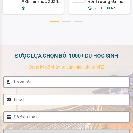
VRE năm học 2024
với Trường Đại học
– 2025
Pai Chai, 2023
08:00
Hà Nội
ĐƯỢC LỰA CHỌN BỞI 1000+ DU HỌC SINH
Đăng ký để nhận tư vấn miễn phí từ VRE