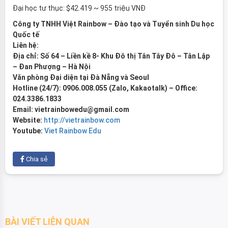
Đại học tư thục: $42.419 ~ 955 triệu VNĐ
Công ty TNHH Việt Rainbow – Đào tạo và Tuyển sinh Du học
Quốc tế
Liên hệ:
Địa chỉ: Số 64 – Liền kề 8- Khu Đô thị Tân Tây Đô – Tân Lập
– Đan Phượng – Hà Nội
Văn phòng Đại diện tại Đà Nẵng và Seoul
Hotline (24/7): 0906.008.055 (Zalo, Kakaotalk) – Office:
024.3386.1833
Email: vietrainbowedu@gmail.com
Website:
http://vietrainbow.com
Youtube:
Viet Rainbow Edu
Chia sẻ
BÀI VIẾT LIÊN QUAN