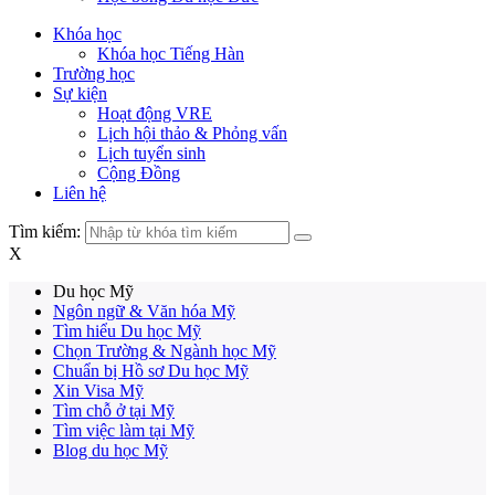
Khóa học
Khóa học Tiếng Hàn
Trường học
Sự kiện
Hoạt động VRE
Lịch hội thảo & Phỏng vấn
Lịch tuyển sinh
Cộng Đồng
Liên hệ
Tìm kiếm:
X
Du học Mỹ
Ngôn ngữ & Văn hóa Mỹ
Tìm hiểu Du học Mỹ
Chọn Trường & Ngành học Mỹ
Chuẩn bị Hồ sơ Du học Mỹ
Xin Visa Mỹ
Tìm chỗ ở tại Mỹ
Tìm việc làm tại Mỹ
Blog du học Mỹ