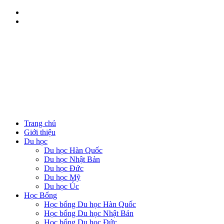
Trang chủ
Giới thiệu
Du học
Du học Hàn Quốc
Du học Nhật Bản
Du học Đức
Du học Mỹ
Du học Úc
Học Bổng
Học bổng Du học Hàn Quốc
Học bổng Du học Nhật Bản
Học bổng Du học Đức