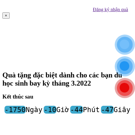
Đăng ký nhận quà
×
Quà tặng đặc biệt dành cho các bạn du
học sinh bay kỳ tháng 3.2022
Kết thúc sau
-1750
Ngày
-10
Giờ
-44
Phút
-47
Giây