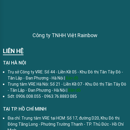
Công ty TNHH Việt Rainbow
LIÊN HỆ
TẠI HÀ NỘI
Trụ sở Công ty VRE: Số 44 - Liền Kề 05 - Khu Đô thị Tân Tây Đô -
Tân Lập - Đan Phượng - Hà Nội |
Bản đồ
Trung tâm VRE Hà Nội: Số 21 - Liền Kề 07 - Khu Đô thị Tân Tây Đô
- Tân Lập - Đan Phượng - Hà Nội |
Bản đồ
Sđt: 0906.008.055 - 0963.76.8883 085
TẠI TP. HỒ CHÍ MINH
Địa chỉ: Trung tâm VRE tại HCM: Số 17, đường D20, Khu Đô thị
Đông Tăng Long - Phường Trường Thạnh - TP. Thủ Đức - Hồ Chí