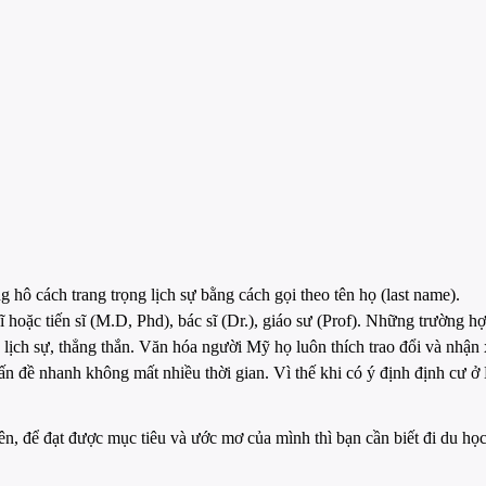
 hô cách trang trọng lịch sự bằng cách gọi theo tên họ (last name).
hoặc tiến sĩ (M.D, Phd), bác sĩ (Dr.), giáo sư (Prof). Những trường hợ
lịch sự, thẳng thắn. Văn hóa người Mỹ họ luôn thích trao đổi và nhận 
ấn đề nhanh không mất nhiều thời gian. Vì thế khi có ý định định cư ở
iên, để đạt được mục tiêu và ước mơ của mình thì bạn cần biết đi du h