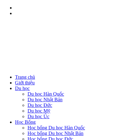
Trang chủ
Giới thiệu
Du học
Du học Hàn Quốc
Du học Nhật Bản
Du học Đức
Du học Mỹ
Du học Úc
Học Bổng
Học bổng Du học Hàn Quốc
Học bổng Du học Nhật Bản
Học bổng Du học Đức