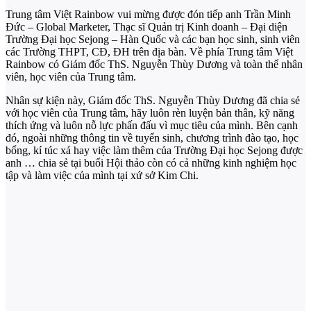
Trung tâm Việt Rainbow vui mừng được đón tiếp anh Trần Minh
Đức – Global Marketer, Thạc sĩ Quản trị Kinh doanh – Đại diện
Trường Đại học Sejong – Hàn Quốc và các bạn học sinh, sinh viên
các Trường THPT, CĐ, ĐH trên địa bàn. Về phía Trung tâm Việt
Rainbow có Giám đốc ThS. Nguyễn Thùy Dương và toàn thể nhân
viên, học viên của Trung tâm.
Nhân sự kiện này, Giám đốc ThS. Nguyễn Thùy Dương đã chia sẻ
với học viên của Trung tâm, hãy luôn rèn luyện bản thân, kỹ năng
thích ứng và luôn nỗ lực phấn đấu vì mục tiêu của mình. Bên cạnh
đó, ngoài những thông tin về tuyển sinh, chương trình đào tạo, học
bổng, kí túc xá hay việc làm thêm của Trường Đại học Sejong được
anh … chia sẻ tại buổi Hội thảo còn có cả những kinh nghiệm học
tập và làm việc của mình tại xứ sở Kim Chi.