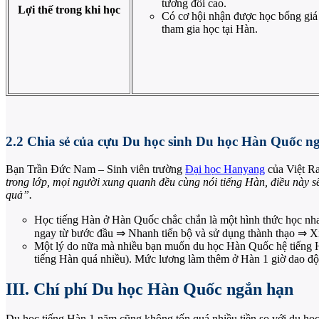
tương đối cao.
Lợi thế trong khi học
Có cơ hội nhận được học bổng giá t
tham gia học tại Hàn.
2.2 Chia sẻ của cựu Du học sinh Du học Hàn Quốc n
Bạn Trần Đức Nam – Sinh viên trường
Đại học Hanyang
của Việt Ra
trong lớp, mọi người xung quanh đều cùng nói tiếng Hàn, điều này sẽ
quả”.
Học tiếng Hàn ở Hàn Quốc chắc chắn là một hình thức học nhan
ngay từ bước đầu ⇒ Nhanh tiến bộ và sử dụng thành thạo ⇒ Xi
Một lý do nữa mà nhiều bạn muốn du học Hàn Quốc hệ tiếng Hà
tiếng Hàn quá nhiều). Mức lương làm thêm ở Hàn 1 giờ dao
III. Chí phí Du học Hàn Quốc ngắn hạn
Du học tiếng Hàn 1 năm cũng không tốn quá nhiều tiền so với du học