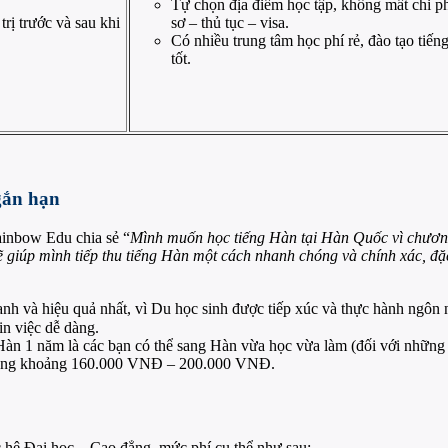
Tự chọn địa điểm học tập, không mất chi ph
rị trước và sau khi
sơ – thủ tục – visa.
Có nhiều trung tâm học phí rẻ, đào tạo tiến
tốt.
gắn hạn
inbow Edu chia sẻ “
Mình muốn học tiếng Hàn tại Hàn Quốc vì chương
 giúp mình tiếp thu tiếng Hàn một cách nhanh chóng và chính xác, đặc
h và hiệu quả nhất, vì Du học sinh được tiếp xúc và thực hành ngôn 
n việc dễ dàng.
n 1 năm là các bạn có thể sang Hàn vừa học vừa làm (đối với những 
 động khoảng 160.000 VNĐ – 200.000 VNĐ.
 hệ Đại học – Cao đẳng, mức phí cụ thể như sau: