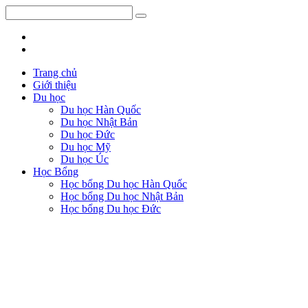
Trang chủ
Giới thiệu
Du học
Du học Hàn Quốc
Du học Nhật Bản
Du học Đức
Du học Mỹ
Du học Úc
Học Bổng
Học bổng Du học Hàn Quốc
Học bổng Du học Nhật Bản
Học bổng Du học Đức