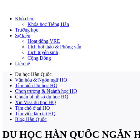
Khóa học
Khóa học Tiếng Hàn
Trường học
Sự kiện
Hoạt động VRE
Lịch hội thảo & Phỏng vấn
Lịch tuyển sinh
Cộng Đồng
Liên hệ
Du học Hàn Quốc
Văn hóa & Ngôn ngữ HQ
Tìm hiểu Du học HQ
Chọn trường & Ngành học HQ
Chuẩn bị hồ sơ du học HQ
Xin Visa du học HQ
Tìm chỗ ở tại HQ
Tìm việc làm tại HQ
Blog Hàn Quốc
DU HỌC HÀN QUỐC NGẮN 