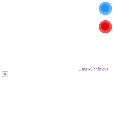
Đăng ký nhận quà
×