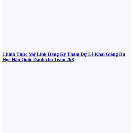
Chính Thức Mở Link Đăng Ký Tham Dự Lễ Khai Giảng Du
Học Hàn Quốc Dành cho Team 2k8