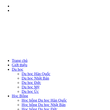
Trang chủ
Giới thiệu
Du học
Du học Hàn Quốc
Du học Nhật Bản
Du học Đức
Du học Mỹ
Du học Úc
Học Bổng
Học bổng Du học Hàn Quốc
Học bổng Du học Nhật Bản
Học bổng Du học Đức