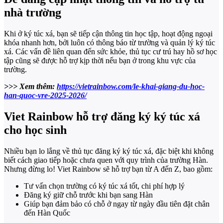
nhà trường
Khi ở ký túc xá, bạn sẽ tiếp cận thông tin học tập, hoạt động ngoại
khóa nhanh hơn, bởi luôn có thông báo từ trường và quản lý ký túc
xá. Các vấn đề liên quan đến sức khỏe, thủ tục cư trú hay hồ sơ học
tập cũng sẽ được hỗ trợ kịp thời nếu bạn ở trong khu vực của
trường.
>>> Xem thêm:
https://vietrainbow.com/le-khai-giang-du-hoc-
han-quoc-vre-2025-2026/
Viet Rainbow hỗ trợ đăng ký ký túc xá
cho học sinh
Nhiều bạn lo lắng về thủ tục đăng ký ký túc xá, đặc biệt khi không
biết cách giao tiếp hoặc chưa quen với quy trình của trường Hàn.
Nhưng đừng lo! Viet Rainbow sẽ hỗ trợ bạn từ A đến Z, bao gồm:
Tư vấn chọn trường có ký túc xá tốt, chi phí hợp lý
Đăng ký giữ chỗ trước khi bạn sang Hàn
Giúp bạn đảm bảo có chỗ ở ngay từ ngày đầu tiên đặt chân
đến Hàn Quốc