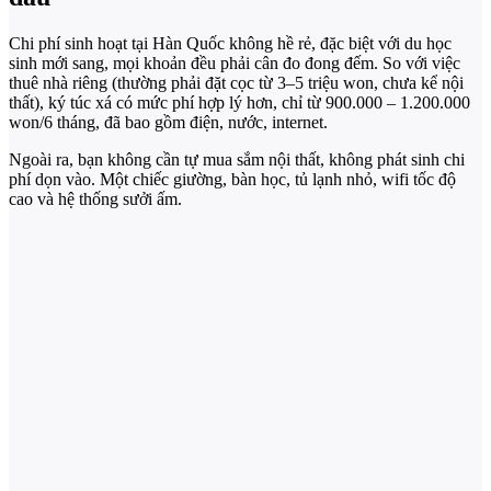
Chi phí sinh hoạt tại Hàn Quốc không hề rẻ, đặc biệt với du học
sinh mới sang, mọi khoản đều phải cân đo đong đếm. So với việc
thuê nhà riêng (thường phải đặt cọc từ 3–5 triệu won, chưa kể nội
thất), ký túc xá có mức phí hợp lý hơn, chỉ từ 900.000 – 1.200.000
won/6 tháng, đã bao gồm điện, nước, internet.
Ngoài ra, bạn không cần tự mua sắm nội thất, không phát sinh chi
phí dọn vào. Một chiếc giường, bàn học, tủ lạnh nhỏ, wifi tốc độ
cao và hệ thống sưởi ấm.