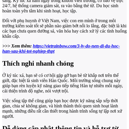
sang. Ký túc xá nằm ngay trong khuôn viên trường, có bảo vệ trực
24/7, hệ thống camera giám sát, ra vào bằng thẻ từ. Du học sinh
hoàn toàn yên tâm khi sinh hoạt, học tập.
Đối với phụ huynh ở Việt Nam, việc con em mình ở trong môi
trường kiểm soát tốt sẽ phần nào giảm bớt nỗi lo lắng, đặc biệt là khi
các bạn chưa quen đường sá, văn hóa hay cách xử lý các tình huống
khẩn cấp.
>>> Xem thêm:
https://vietrainbow.com/3-ly-do-nen-di-du-hoc-
han-sau-khi-tot-nghiep-thpt
Thích nghi nhanh chóng
Ở ký túc xá, bạn sẽ có cơ hội gặp gỡ bạn bè từ khắp nơi trên thế
giới, đặc biệt là sinh viên Hàn Quốc. Môi trường sống chung này
giúp bạn rèn luyện kỹ năng giao tiếp tiếng Hàn tự nhiên mỗi ngày,
cải thiện trình độ nghe, nói vượt trội.
Việc sống tập thể cũng giúp bạn học được kỹ năng sắp xếp thời
gian, chia sẻ không gian, và hình thành thói quen sinh hoạt lành
mạnh, những điều rất cần thiết trong hành trình sống tự lập nơi xứ
người.
Dễ dàng cập nhật thông tin và hỗ trợ từ