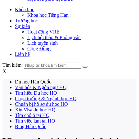
Khóa học
Khóa học Tiếng Hàn
Trường học
Sự kiện
Hoạt động VRE
Lịch hội thảo & Phỏng vấn
Lịch tuyển sinh
Cộng Đồng
Liên hệ
Tìm kiếm:
X
Du học Hàn Quốc
Văn hóa & Ngôn ngữ HQ
Tìm hiểu Du học HQ
Chọn trường & Ngành học HQ
Chuẩn bị hồ sơ du học HQ
Xin Visa du học HQ
Tìm chỗ ở tại HQ
Tìm việc làm tại HQ
Blog Hàn Quốc