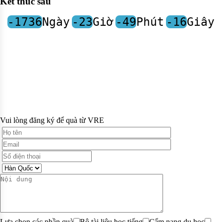
Kết thúc sau
-1736
Ngày
-23
Giờ
-49
Phút
-16
Giây
Vui lòng đăng ký để quà từ VRE
Lựa chọn các phần quà
Bộ tài liệu học tiếng
Cẩm nang du học