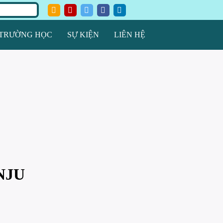
TRƯỜNG HỌC
SỰ KIỆN
LIÊN HỆ
NJU