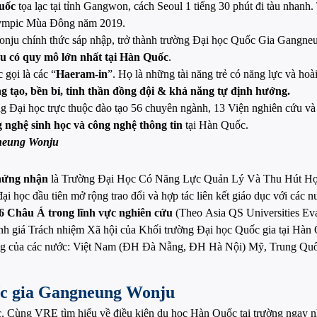
uốc
tọa lạc tại tỉnh Gangwon, cách Seoul 1 tiếng 30 phút đi tàu nhanh
lympic Mùa Đông năm 2019.
u chính thức sáp nhập, trở thành trường Đại học Quốc Gia Gangneu
u có quy mô lớn nhất tại Hàn Quốc
.
 gọi là các “
Haeram-in
”. Họ là những tài năng trẻ có năng lực và hoà
ng tạo, bền bỉ, tinh thần đồng đội & khả năng tự định hướng.
 Đại học trực thuộc đào tạo 56 chuyên ngành, 13 Viện nghiên cứu và 5
g nghệ sinh học và công nghệ thông tin
tại Hàn Quốc.
neung Wonju
hứng nhận
là Trường Đại Học Có Năng Lực Quản Lý Và Thu Hút Họ
ại học đầu tiên mở rộng trao đổi và hợp tác liên kết giáo dục với các
 6 Châu Á trong lĩnh vực nghiên cứu
(Theo Asia QS Universities Eva
h giá Trách nhiệm Xã hội của Khối trường Đại học Quốc gia tại Hàn
iếng của các nước: Việt Nam (ĐH Đà Nẵng, ĐH Hà Nội) Mỹ, Trung Quốc,
uốc gia Gangneung Wonju
c. Cùng VRE tìm hiểu về điều kiện du học Hàn Quốc tại trường ngay n