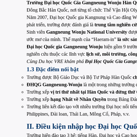
Trường Đại học Quốc Gia Gangneung Wonju Hàn Q
Đông Bắc Hàn Quốc, nơi từng tổ chức Thế Vận Hội O
Năm 2007, Đại học Quốc gia Kangnung và Cao đẳng Wonj
phát triển, trường được đánh giá là
trung tâm nghiên cứ
Sinh viên
Gangneung Wonju National University
được
ước mơ của mình. Thế mạnh của “Haeram-in”
là sức sá
Đại học Quốc gia Gangneung Wonju
hiện gồm 9 trường
nghiên cứu thuộc các lĩnh vực
lịch sử, môi trường, côn
Cùng Du học VRE khám phá
Đại Học Quốc Gia Gang
1.3 Đặc điểm nổi bật
Trường được Bộ Giáo Dục và Bộ Tư Pháp Hàn Quốc
c
ĐHQG Gangneung-Wonju
là một trong những trường đ
Trường xếp
vị trí thứ nhất tại Hàn Quốc và đứng thứ
Trường xếp
hạng Nhất về Nhân Quyền
trong Bảng Đán
Trường liên kết đào tạo với nhiều trường Đại học nổi t
Philippines, Đài loan, Thái Lan, Mông Cổ, Pháp, v.v.
II. Điều kiện nhập học Đại học Q
Trường hiện đào tạo 3 hệ: tiếng Hàn, Đại học và Cao họ