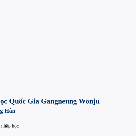
i học Quốc Gia Gangneung Wonju
ng Hàn
i nhập học