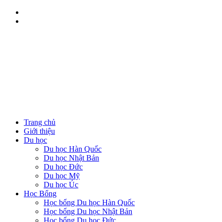
Trang chủ
Giới thiệu
Du học
Du học Hàn Quốc
Du học Nhật Bản
Du học Đức
Du học Mỹ
Du học Úc
Học Bổng
Học bổng Du học Hàn Quốc
Học bổng Du học Nhật Bản
Học bổng Du học Đức