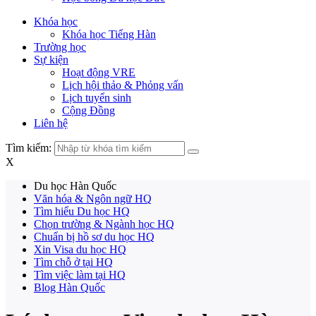
Khóa học
Khóa học Tiếng Hàn
Trường học
Sự kiện
Hoạt động VRE
Lịch hội thảo & Phỏng vấn
Lịch tuyển sinh
Cộng Đồng
Liên hệ
Tìm kiếm:
X
Du học Hàn Quốc
Văn hóa & Ngôn ngữ HQ
Tìm hiểu Du học HQ
Chọn trường & Ngành học HQ
Chuẩn bị hồ sơ du học HQ
Xin Visa du học HQ
Tìm chỗ ở tại HQ
Tìm việc làm tại HQ
Blog Hàn Quốc