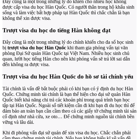
Đây cũng là một trong những lý do khiến cho nhiều học không
được cấp visa du học Hàn Quốc. Có người thân trong hộ khẩu sinh
sống và làm việc bất hợp pháp tại Hàn Quốc thì chắc chắn là bạn
không thể xin được visa.
Trượt visa du học do tiếng Hàn không đạt
Đây cũng là một trong những lý do chính khiến cho đa số học sinh
bị
trượt visa du học Hàn Quốc
khi tham gia phỏng vấn tại văn
phòng Đại Sứ quán Hàn Quốc tại Việt Nam. Nhiều học sinh chủ
quan, lười học tiếng Hàn cho nên khi phỏng vấn sẽ trả lời sai dẫn
đến không ra được visa.
Trượt visa du học Hàn Quốc do hồ sơ tài chính yếu
Tài chính là vấn đề bắt buộc phải có khi bạn có ý định du học Hàn
Quốc. Chứng minh tài chính là bạn thể hiện cho đại sứ quán Hàn
Quốc biết khả năng chi trả các khoản phí trong quá trình bạn học
tập tại Hàn Quốc. Ngoài sổ tiết kiệm cần đi khi bạn đi du học thì để
đảm bảo an toàn bạn cần cầm theo cả các giấy tờ chứng minh tài sản
cố định như nhà cửa, xe oto… Để chứng minh nguồn tài chính bền
vững và lâu dài.
Khi đi phỏng vấn đại sứ quán để xin visa du học. Chắc chắn phải
cầm theo chứng minh tài chính. Nếu bạn không hiểu kĩ về vấn đề