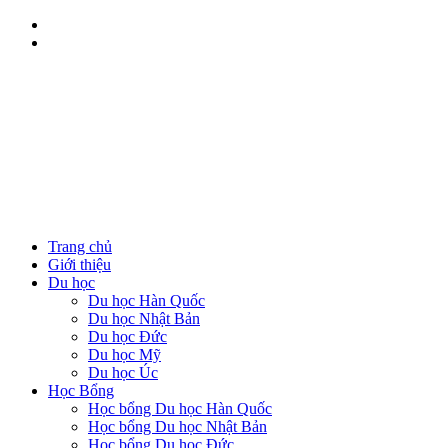
Trang chủ
Giới thiệu
Du học
Du học Hàn Quốc
Du học Nhật Bản
Du học Đức
Du học Mỹ
Du học Úc
Học Bổng
Học bổng Du học Hàn Quốc
Học bổng Du học Nhật Bản
Học bổng Du học Đức