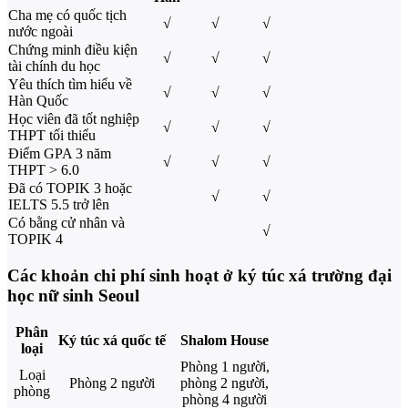
Cha mẹ có quốc tịch
√
√
√
nước ngoài
Chứng minh điều kiện
√
√
√
tài chính du học
Yêu thích tìm hiểu về
√
√
√
Hàn Quốc
Học viên đã tốt nghiệp
√
√
√
THPT tối thiểu
Điểm GPA 3 năm
√
√
√
THPT > 6.0
Đã có TOPIK 3 hoặc
√
√
IELTS 5.5 trở lên
Có bằng cử nhân và
√
TOPIK 4
Các khoản chi phí sinh hoạt ở ký túc xá trường đại
học nữ sinh Seoul
Phân
Ký túc xá quốc tế
Shalom House
loại
Phòng 1 người,
Loại
Phòng 2 người
phòng 2 người,
phòng
phòng 4 người