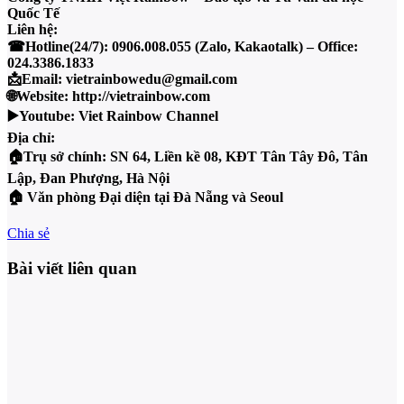
Quốc Tế
Liên hệ:
☎Hotline(24/7): 0906.008.055 (Zalo, Kakaotalk) – Office:
024.3386.1833
📩Email: vietrainbowedu@gmail.com
🌐Website: http://vietrainbow.com
▶️Youtube: Viet Rainbow Channel
Địa chỉ:
🏠Trụ sở chính: SN 64, Liền kề 08, KĐT Tân Tây Đô, Tân
Lập, Đan Phượng, Hà Nội
🏠 Văn phòng Đại diện tại Đà Nẵng và Seoul
Chia sẻ
Bài viết liên quan