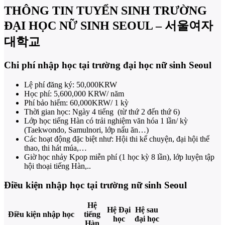
THÔNG TIN TUYỂN SINH TRƯỜNG
ĐẠI HỌC NỮ SINH SEOUL – 서울여자
대학교
Chi phí nhập học tại trường đại học nữ sinh Seoul
Lệ phí đăng ký: 50,000KRW
Học phí: 5,600,000 KRW/ năm
Phí bảo hiểm: 60,000KRW/ 1 kỳ
Thời gian học: Ngày 4 tiếng (từ thứ 2 đến thứ 6)
Lớp học tiếng Hàn có trải nghiệm văn hóa 1 lần/ kỳ
(Taekwondo, Samulnori, lớp nấu ăn…)
Các hoạt động đặc biệt như: Hội thi kể chuyện, đại hội thể
thao, thi hát múa,…
Giờ học nhảy Kpop miễn phí (1 học kỳ 8 lần), lớp luyện tập
hội thoại tiếng Hàn,..
Điều kiện nhập học tại trường nữ sinh Seoul
Hệ
Hệ Đại
Hệ sau
Điều kiện nhập học
tiếng
học
đại học
Hàn