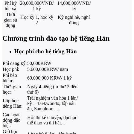
Phí ký
20,000,000VNĐ/
14,000,000VNĐ/
túc xá
1 kỳ
kỳ
Thời
Học kỳ 1, học kỳ
Kỳ nghỉ hè, nghỉ
gian sử
2
đông
dụng
Chương trình đào tạo hệ tiếng Hàn
Học phí cho hệ tiếng Hàn
Phí đăng ký:
50,000KRW
Học phí:
5,600,000KRW/ năm
Phí bảo
60,000,000 KRW/ 1 kỳ
hiểm:
Thời gian
Ngày 4 tiếng (từ thứ 2 đến
học:
thứ 6)
Trải nghiệm văn hóa 1 lần/
Lớp học
kỳ – Taekwondo, lớp nấu
tiếng Hàn:
ăn, Samulnori…
Các hoạt
Hội thi kể chuyện, đại học
động đặc
thể thao và thi hát…
biệt:
Giờ học