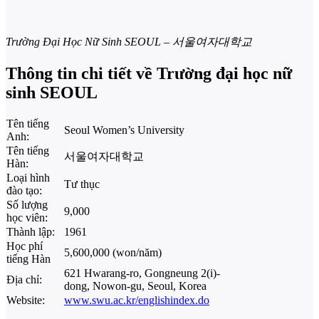
Trường Đại Học Nữ Sinh SEOUL – 서울여자대학교
Thông tin chi tiết về Trường đại học nữ
sinh SEOUL
Tên tiếng
Seoul Women’s University
Anh:
Tên tiếng
서울여자대학교
Hàn:
Loại hình
Tư thục
đào tạo:
Số lượng
9,000
học viên:
Thành lập:
1961
Học phí
5,600,000 (won/năm)
tiếng Hàn
621 Hwarang-ro, Gongneung 2(i)-
Địa chỉ:
dong, Nowon-gu, Seoul, Korea
Website:
www.swu.ac.kr/englishindex.do