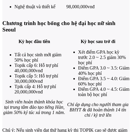
Nghệ thuật và thiết kế
98,000,000vnđ
Chương trình học bổng cho hệ đại học nữ sinh
Seoul
Kỳ học đầu tiên
Kỳ học sau trở đi
Xét điểm GPA học kỳ
Tất cả học sinh mới giảm
trước 2.0 ~ 2.5 giảm 30%
50% học phí
học phí
Topik cấp 6: Hỗ trợ phí
Điểm GPA 3.0 ~ 3.5: Giảm
40,000,000vnđ
40% học phí
Topik cấp 5: Hỗ trợ phí
Điểm GPA 3.5 ~ 4.0: Giảm
30,000,000vnđ
60% học phí
Tpik cấp 4: Hỗ trợ phí
Điểm GPA 4.0 ~ 4.5: Giảm
20,000,000vnđ
toàn bộ học phí
Sinh viên hoàn thành khóa học
Chỉ áp dụng cho người tham gia
tại trung tâm đào tạo tiếng Hàn,
BHYT & đã hoàn thành 14 tín
giảm 50% ký túc xá trong 1 năm.
chỉ / kỳ trở lên
Chú ý: Nếu sinh viên đạt thứ hạng kỳ thi TOPIK cao sẽ được giảm