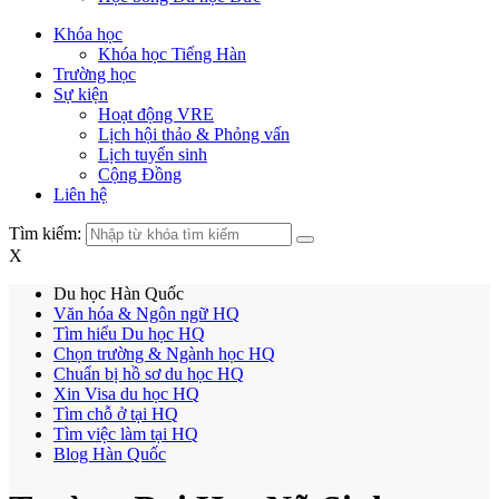
Khóa học
Khóa học Tiếng Hàn
Trường học
Sự kiện
Hoạt động VRE
Lịch hội thảo & Phỏng vấn
Lịch tuyển sinh
Cộng Đồng
Liên hệ
Tìm kiếm:
X
Du học Hàn Quốc
Văn hóa & Ngôn ngữ HQ
Tìm hiểu Du học HQ
Chọn trường & Ngành học HQ
Chuẩn bị hồ sơ du học HQ
Xin Visa du học HQ
Tìm chỗ ở tại HQ
Tìm việc làm tại HQ
Blog Hàn Quốc