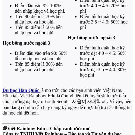
Điểm bình quân học kỳ
Điểm đầu vào 95: 100%
trước 4.0 ~ 4.5: 70% học
tiền nhập khọc và học phí.
phí
Trên 90 điểm là 70% tiền
Điểm bình quân học kỳ
nhập học và học phí
trước 3.5 ~ 4.0: 50% học
Trên 85 điểm là 50% tiền
phí
nhập học và học phí
Học bổng nước ngoài 3
Học bổng nước ngoài 3
Điểm bình quân học kỳ
Điểm đầu vào trên 90: 50%
trước đạt 4.0 ~ 4.5: 50%
tiền nhập học và học phí
học phí
Trên 85 điểm là 30% tiền
Điểm bình quân học kỳ
nhập học và học phí
trước đạt 3.5 ~ 4.0: 30%
học phí
Du học Hàn Quốc
là mơ ước cho các bạn sinh viên Việt Nam.
Hiện tại, Việt Rainbow Edu là đơn vị liên kết tuyển sinh trực tiếp
cho Trường đại học nữ sinh Seoul – 서울여자대학교 . Vì vậy, nếu
bạn đang có nhu cầu hãy đăng ký ngay để được hỗ trợ các thông tin
du học chi tiết hơn.
—————–
🌈Việt Rainbow Edu – Chắp cánh ước mơ
Công ty TNHH Việt Rainbow – Đào tạo và Tư vấn du học