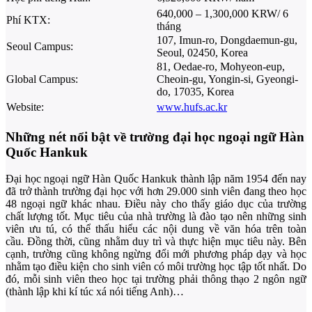
640,000 – 1,300,000 KRW/ 6
Phí KTX:
tháng
107, Imun-ro, Dongdaemun-gu,
Seoul Campus:
Seoul, 02450, Korea
81, Oedae-ro, Mohyeon-eup,
Global Campus:
Cheoin-gu, Yongin-si, Gyeongi-
do, 17035, Korea
Website:
www.hufs.ac.kr
Những nét nổi bật về trường đại học ngoại ngữ Hàn
Quốc Hankuk
Đại học ngoại ngữ Hàn Quốc Hankuk thành lập năm 1954 đến nay
đã trở thành trường đại học với hơn 29.000 sinh viên đang theo học
48 ngoại ngữ khác nhau. Điều này cho thấy giáo dục của trường
chất lượng tốt. Mục tiêu của nhà trường là đào tạo nên những sinh
viên ưu tú, có thể thấu hiểu các nội dung về văn hóa trên toàn
cầu. Đồng thời, cũng nhằm duy trì và thực hiện mục tiêu này. Bên
cạnh, trường cũng không ngừng đổi mới phương pháp dạy và học
nhằm tạo điều kiện cho sinh viên có môi trường học tập tốt nhất. Do
đó, mỗi sinh viên theo học tại trường phải thông thạo 2 ngôn ngữ
(thành lập khi kí túc xá nói tiếng Anh)…