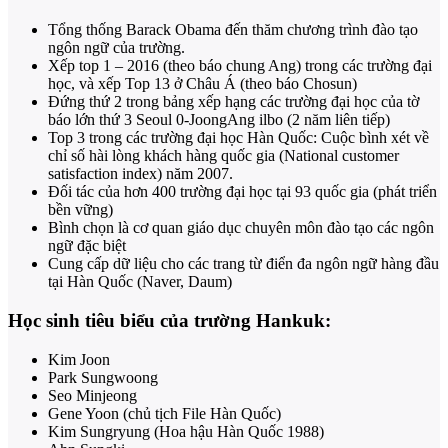
Tổng thống Barack Obama đến thăm chương trình đào tạo
ngôn ngữ của trường.
Xếp top 1 – 2016 (theo báo chung Ang) trong các trường đại
học, và xếp Top 13 ở Châu Á (theo báo Chosun)
Đứng thứ 2 trong bảng xếp hạng các trường đại học của tờ
báo lớn thứ 3 Seoul 0-JoongAng ilbo (2 năm liên tiếp)
Top 3 trong các trường đại học Hàn Quốc: Cuộc bình xét về
chỉ số hài lòng khách hàng quốc gia (National customer
satisfaction index) năm 2007.
Đối tác của hơn 400 trường đại học tại 93 quốc gia (phát triển
bền vững)
Bình chọn là cơ quan giáo dục chuyên môn đào tạo các ngôn
ngữ đặc biệt
Cung cấp dữ liệu cho các trang từ điển đa ngôn ngữ hàng đầu
tại Hàn Quốc (Naver, Daum)
Học sinh tiêu biểu của trường Hankuk:
Kim Joon
Park Sungwoong
Seo Minjeong
Gene Yoon (chủ tịch File Hàn Quốc)
Kim Sungryung (Hoa hậu Hàn Quốc 1988)