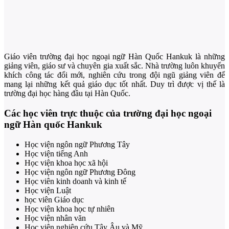
Giáo viên trường đại học ngoại ngữ Hàn Quốc Hankuk là những
giảng viên, giáo sư và chuyên gia xuất sắc. Nhà trường luôn khuyến
khích công tác đổi mới, nghiên cứu trong đội ngũ giảng viên để
mang lại những kết quả giáo dục tốt nhất. Duy trì được vị thế là
trường đại học hàng đầu tại Hàn Quốc.
Các học viên trực thuộc của trường đại học ngoại
ngữ Hàn quốc Hankuk
Học viện ngôn ngữ Phương Tây
Học viện tiếng Anh
Học viện khoa học xã hội
Học viện ngôn ngữ Phương Đông
Học viên kinh doanh và kinh tế
Học viện Luật
học viên Giáo dục
Học viện khoa học tự nhiên
Học viện nhân văn
Học viện nghiên cứu Tây Âu và Mỹ