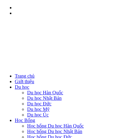
Trang chủ
Giới thiệu
Du học
Du học Hàn Quốc
Du học Nhật Bản
Du học Đức
Du học Mỹ
Du học Úc
Học Bổng
Học bổng Du học Hàn Quốc
Học bổng Du học Nhật Bản
Học bổng Du học Đức