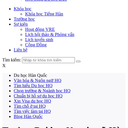
Khóa học
Khóa học Tiếng Hàn
Trường học
Sự kiện
Hoạt động VRE
Lịch hội thảo & Phỏng vấn
Lịch tuyển sinh
Cộng Đồng
Liên hệ
Tìm kiếm:
X
Du học Hàn Quốc
Văn hóa & Ngôn ngữ HQ
Tìm hiểu Du học HQ
Chọn trường & Ngành học HQ
Chuẩn bị hồ sơ du học HQ
Xin Visa du học HQ
Tìm chỗ ở tại HQ
Tìm việc làm tại HQ
Blog Hàn Quốc