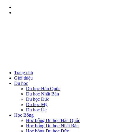
Trang chủ
Giới thiệu
Du học
Du học Hàn Quốc
Du học Nhật Bản
Du học Đức
Du học Mỹ
Du học Úc
Học Bổng
Học bổng Du học Hàn Quốc
Học bổng Du học Nhật Bản
Học bổng Du học Đức