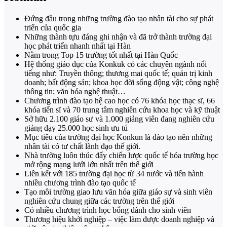
Đứng đầu trong những trường đào tạo nhân tài cho sự phát
triển của quốc gia
Những thành tựu đáng ghi nhận và đã trở thành trường đại
học phát triển nhanh nhất tại Hàn
Nằm trong Top 15 trường tốt nhất tại Hàn Quốc
Hệ thống giáo dục của Konkuk có các chuyên ngành nổi
tiếng như: Truyền thông; thương mai quốc tế; quản trị kinh
doanh; bất động sản; khoa học đời sống động vật; công nghệ
thông tin; văn hóa nghệ thuật…
Chương trình đào tạo hệ cao học có 76 khóa học thạc sĩ, 66
khóa tiến sĩ và 70 trung tâm nghiên cứu khoa học và kỹ thuật
Sở hữu 2.100 giáo sư và 1.000 giảng viên đang nghiên cứu
giảng dạy 25.000 học sinh ưu tú
Mục tiêu của trường đại học Konkun là đào tạo nên những
nhân tài có tư chất lãnh đạo thế giới.
Nhà trường luôn thúc đẩy chiến lược quốc tế hóa trường học
mở rộng mạng lưới lớn nhất trên thế giới
Liên kết với 185 trường đại học từ 34 nước và tiến hành
nhiều chương trình đào tạo quốc tế
Tạo môi trường giao lưu văn hóa giữa giáo sự và sinh viên
nghiên cứu chung giữa các trường trên thế giới
Có nhiều chương trình học bổng dành cho sinh viên
Thương hiệu khởi nghiệp – việc làm được doanh nghiệp và