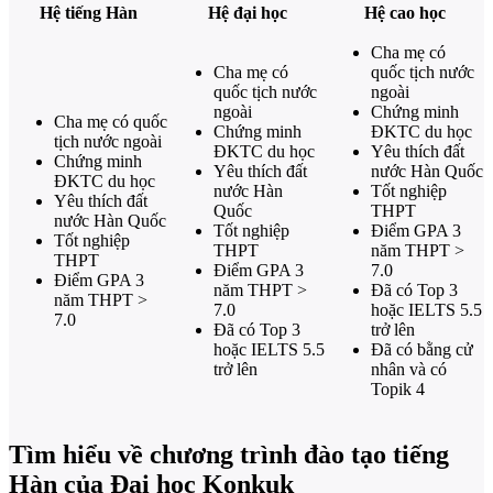
Hệ tiếng Hàn
Hệ đại học
Hệ cao học
Cha mẹ có
Cha mẹ có
quốc tịch nước
quốc tịch nước
ngoài
ngoài
Chứng minh
Cha mẹ có quốc
Chứng minh
ĐKTC du học
tịch nước ngoài
ĐKTC du học
Yêu thích đất
Chứng minh
Yêu thích đất
nước Hàn Quốc
ĐKTC du học
nước Hàn
Tốt nghiệp
Yêu thích đất
Quốc
THPT
nước Hàn Quốc
Tốt nghiệp
Điểm GPA 3
Tốt nghiệp
THPT
năm THPT >
THPT
Điểm GPA 3
7.0
Điểm GPA 3
năm THPT >
Đã có Top 3
năm THPT >
7.0
hoặc IELTS 5.5
7.0
Đã có Top 3
trở lên
hoặc IELTS 5.5
Đã có bằng cử
trở lên
nhân và có
Topik 4
Tìm hiểu về chương trình đào tạo tiếng
Hàn của Đại học Konkuk