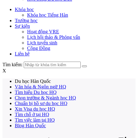
Khóa học
Khóa học Tiếng Hàn
Trường học
Sự kiện
Hoạt động VRE
Lịch hội thảo & Phỏng vấn
Lịch tuyển sinh
Cộng Đồng
Liên hệ
Tìm kiếm:
X
Du học Hàn Quốc
Văn hóa & Ngôn ngữ HQ
Tìm hiểu Du học HQ
Chọn trường & Ngành học HQ
Chuẩn bị hồ sơ du học HQ
Xin Visa du học HQ
Tìm chỗ ở tại HQ
Tìm việc làm tại HQ
Blog Hàn Quốc