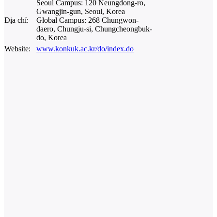
Seoul Campus: 120 Neungdong-ro,
Gwangjin-gun, Seoul, Korea
Địa chỉ:
Global Campus: 268 Chungwon-
daero, Chungju-si, Chungcheongbuk-
do, Korea
Website:
www.konkuk.ac.kr/do/index.do