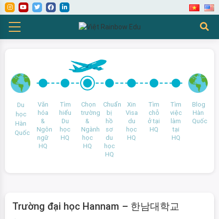
Văn
Tìm
Chọn
Chuẩn
Xin
Tìm
Tìm
Blog
Du
hóa
hiểu
trường
bị
Visa
chỗ
việc
Hàn
học
&
Du
&
hồ
du
ở tại
làm
Quốc
Hàn
Ngôn
học
Ngành
sơ
học
HQ
tại
Quốc
ngữ
HQ
học
du
HQ
HQ
HQ
HQ
học
HQ
Trường đại học Hannam – 한남대학교