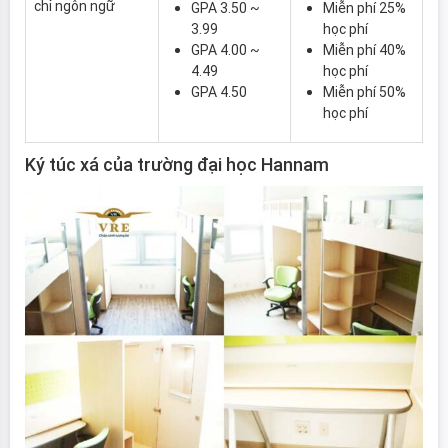
chỉ ngôn ngữ
GPA 3.50 ~
Miễn phí 25%
3.99
học phí
GPA 4.00 ~
Miễn phí 40%
4.49
học phí
GPA 4.50
Miễn phí 50%
học phí
Ký túc xá của trường đại học Hannam