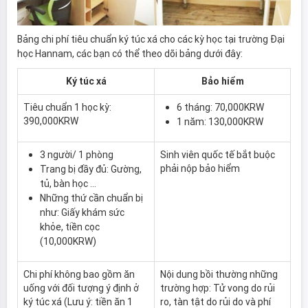
Bảng chi phí tiêu chuẩn ký túc xá cho các kỳ học tại trường Đại
học Hannam, các bạn có thể theo dõi bảng dưới đây:
Ký túc xá
Bảo hiểm
Tiêu chuẩn 1 học kỳ:
6 tháng: 70,000KRW
390,000KRW
1 năm: 130,000KRW
3 người/ 1 phòng
Sinh viên quốc tế bắt buộc
phải nộp bảo hiểm
Trang bị đầy đủ: Gường,
tủ, bàn học …
Những thứ cần chuẩn bị
như: Giấy khám sức
khỏe, tiền cọc
(10,000KRW)
Chi phí không bao gồm ăn
Nội dung bồi thường những
uống với đối tượng ý định ở
trường hợp: Tử vong do rủi
ký túc xá (Lưu ý: tiền ăn 1
ro, tàn tật do rủi do và phí