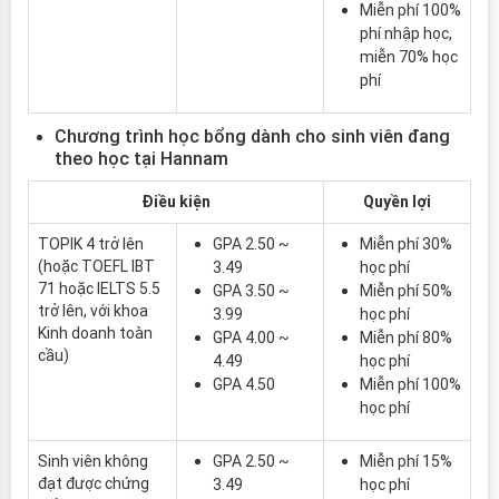
Miễn phí 100%
phí nhập học,
miễn 70% học
phí
Chương trình học bổng dành cho sinh viên đang
theo học tại Hannam
Điều kiện
Quyền lợi
TOPIK 4 trở lên
GPA 2.50 ~
Miễn phí 30%
(hoặc TOEFL IBT
3.49
học phí
71 hoặc IELTS 5.5
GPA 3.50 ~
Miễn phí 50%
trở lên, với khoa
3.99
học phí
Kinh doanh toàn
GPA 4.00 ~
Miễn phí 80%
cầu)
4.49
học phí
GPA 4.50
Miễn phí 100%
học phí
Sinh viên không
GPA 2.50 ~
Miễn phí 15%
đạt được chứng
3.49
học phí