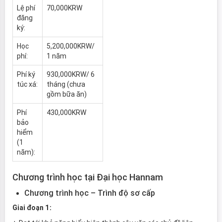
Lệ phí
70,000KRW
đăng
ký:
Học
5,200,000KRW/
phí:
1 năm
Phí ký
930,000KRW/ 6
túc xá:
tháng (chưa
gồm bữa ăn)
Phí
430,000KRW
bảo
hiểm
(1
năm):
Chương trình học tại Đại học Hannam
Chương trình học – Trình độ sơ cấp
Giai đoạn 1: