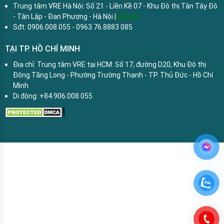
Trung tâm VRE Hà Nội: Số 21 - Liền Kề 07 - Khu Đô thị Tân Tây Đô
- Tân Lập - Đan Phượng - Hà Nội |
Bản đồ
Sđt: 0906.008.055 - 0963.76.8883 085
TẠI TP. HỒ CHÍ MINH
Địa chỉ: Trung tâm VRE tại HCM: Số 17, đường D20, Khu Đô thị
Đông Tăng Long - Phường Trường Thạnh - TP. Thủ Đức - Hồ Chí
Minh
Di động: +84.906.008.055