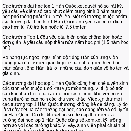
Các trường đại học top 1 Hàn Quốc xét duyệt hồ sơ rất kỹ,
yêu cầu về điểm số cao như: điểm trung bình 3 năm trung
học phổ thông phải từ 6.5 trở lên. Một số trường thuộc nhóm
các trường đại học top 1 Hàn Quốc còn yêu cầu mức điểm
cao hơn từ 7.0 trở lên hoặc từ 7.5 trở lên.
Các trường Top 1 đều yêu cầu biện pháp chống trốn hoặc
đơn giản là yêu cầu nộp thêm nửa năm học phí (1.5 năm học
phí).
Về năng lực ngoại ngữ, trình độ tiếng Hàn của ứng viên
cũng phải đạt ở mức giao tiếp cơ bản như: giới thiệu bản
thân bằng tiếng Hàn, trả lời những câu đơn giản về họ tên và
gia đình.
Các trường đại học top 1 Hàn Quốc cũng hạn chế tuyển sinh
các sinh viên thuộc 1 số khu vực miền trung. Vì tỉ lệ bỏ trốn
sau khi nhập học của các du học sinh thuộc khu vực miền
trung thường cao hơn các khu vực khác. Việc xin thư mời
các trường top 1 Hàn Quốc thường không hề dễ dàng. Lý do
là vì đây đều là các trường đại học, cao đẳng lớn và có uy tín
tại Hàn Quốc. Do đó, khi xét hồ sơ để cấp thư mời, các
trường đại học top 1 Hàn Quốc cũng sẽ xem xét kỹ lưỡng
hơn so với các trường khác. Vì vậy, sinh viên phải chuẩn bị
hồ sơ gửi trường tốt hơn, kỹ lưỡng hơn.