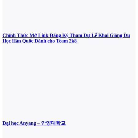
Chính Thức Mở Link Đăng Ký Tham Dự Lễ Khai Giảng Du
Học Hàn Quốc Dành cho Team 2k8
Đại học Anyang – 안양대학교