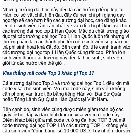
Những trường đại học này đều là các trường đứng top tại
Hàn, cơ sở vật chất hiện đại, đầy đủ nên chi phí giảng dạy,
học tập sẽ cao hơn hẳn các trường đại học, cao đẳng khác.
Do đó, sinh viên cần cân nhắc về vấn đề chi phí khi lựa chọn
các trường đại học top 1 Hàn Quốc. Mặc dù chất lượng giáo
dục tại các trường đại học Top 1 Hàn Quốc luôn tốt nhưng vì
thường nằm tại các thành phố lớn nên sinh viên sẽ phải chi
trả phí sinh hoạt khá đắt đỏ. Bên cạnh đó, tỉ lệ cạnh tranh vào
các trường đại học top 1 Hàn Quốc cũng rất cao. Phần lớn
sinh viên thuộc các trường này đều là học sinh, sinh viên
giỏi từ các nước trên thế giới.
Visa thẳng mã code Top 3 khác gì Top 1?
Cả trường đại học Top 3 và trường đại học Top 1 đều xin mã
code visa cho sinh viên. Với mã code này, sinh viên không
cần phỏng vấn trực tiếp bằng tiếng Hàn với Đại Sứ Quán
hoặc Tổng Lãnh Sự Quán Hàn Quốc tại Việt Nam.
Bên cạnh đó, sinh viên cũng được miễn giảm toàn bộ các
giấy tờ học tập và tài chính khi xin visa với mã code này.
Điểm khác biệt giữa mã code trường đại học TOP 3 và mã
code trường đại học TOP 1 là các trường TOP 1 không yêu
cầu sinh viên “đóng băng’ sổ 10.000 USD. Tuy nhiên, đối với