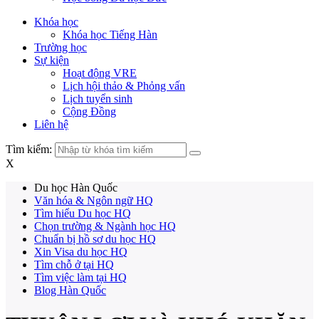
Khóa học
Khóa học Tiếng Hàn
Trường học
Sự kiện
Hoạt động VRE
Lịch hội thảo & Phỏng vấn
Lịch tuyển sinh
Cộng Đồng
Liên hệ
Tìm kiếm:
X
Du học Hàn Quốc
Văn hóa & Ngôn ngữ HQ
Tìm hiểu Du học HQ
Chọn trường & Ngành học HQ
Chuẩn bị hồ sơ du học HQ
Xin Visa du học HQ
Tìm chỗ ở tại HQ
Tìm việc làm tại HQ
Blog Hàn Quốc