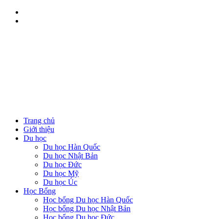
Trang chủ
Giới thiệu
Du học
Du học Hàn Quốc
Du học Nhật Bản
Du học Đức
Du học Mỹ
Du học Úc
Học Bổng
Học bổng Du học Hàn Quốc
Học bổng Du học Nhật Bản
Học bổng Du học Đức