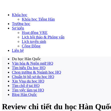
Khóa học
Khóa học Tiếng Hàn
Trường học
Sự kiện
Hoạt động VRE
Lịch hội thảo & Phỏng vấn
Lịch tuyển sinh
Cộng Đồng
Liên hệ
Du học Hàn Quốc
Văn hóa & Ngôn ngữ HQ
Tìm hiểu Du học HQ
Chọn trường & Ngành học HQ
Chuẩn bị hồ sơ du học HQ
Xin Visa du học HQ
Tìm chỗ ở tại HQ
Tìm việc làm tại HQ
Blog Hàn Quốc
Review chi tiết du học Hàn Quố