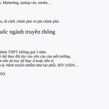
ình, Marketing, quảng cáo, media…
n, tổ chức chính phủ và phi chính phủ.
Quốc ngành truyền thông
g trình THPT không quá 3 năm.
 thể thay đổi tùy vào yêu càu của mỗi trường.
nếu du học hệ thạc sĩ hoặc tiến sĩ.
c các bệnh truyền nhiễm như lao phổi, HIV/AIDS…
USD.