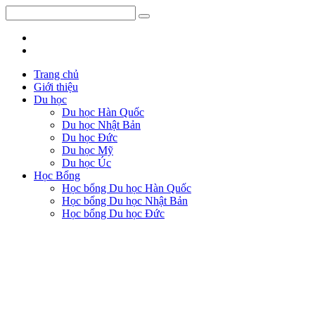
Trang chủ
Giới thiệu
Du học
Du học Hàn Quốc
Du học Nhật Bản
Du học Đức
Du học Mỹ
Du học Úc
Học Bổng
Học bổng Du học Hàn Quốc
Học bổng Du học Nhật Bản
Học bổng Du học Đức