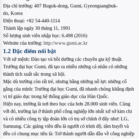
Địa chỉ trường:
407 Bugok-dong, Gumi, Gyeongsangbuk-
do, Korea
Điện thoại:
+82 54-440-1114
Thành lập ngày
30 tháng 11, 1991
Số lượng sinh viên nhập học: 6
.498 (2016)
Website của trường:
http://www.gumi.ac.kr
1.2 Đặc điểm nổi bật
Với sứ mệnh: Đào tạo và bồi dưỡng các chuyên gia kỹ thuật.
Trường đại học Gumi, đã tạo ra nhiều những cá nhân có những
thành tích xuất sắc trong xã hội.
Mặc dù trường còn rất trẻ, nhưng bằng những nỗ lực những cố
gắng của mình: Trường đại học Gumi, đã nhanh chóng khẳng định
vị trí giáo dục trong hệ thống giáo dục của Hàn Quốc.
Hiện nay, trường là nơi theo học của hơn 28.000 sinh viên. Cùng
với đó, trường lại ở thành phố công nghiệp lớn nhất xứ sở kim chi
và có nhiều công ty tập đoàn lớn có trụ sở chính ở đây như: LG,
Samsung. Các giảng viên đều là người có trình độ, tâm huyết và
đều có chung mục tiêu là: Trở thành người dẫn đầu về công nghiệp