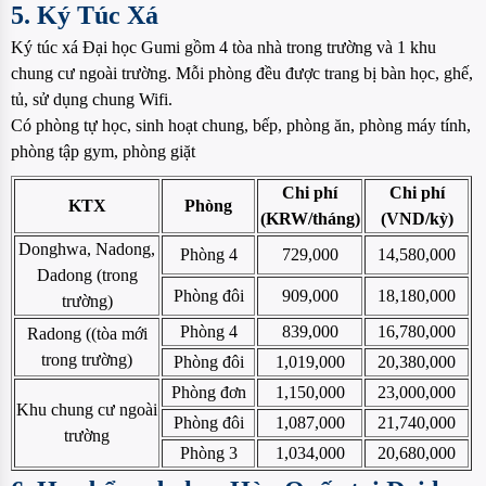
5. Ký Túc Xá
Ký túc xá Đại học Gumi gồm 4 tòa nhà trong trường và 1 khu
chung cư ngoài trường. Mỗi phòng đều được trang bị bàn học, ghế,
tủ, sử dụng chung Wifi.
Có phòng tự học, sinh hoạt chung, bếp, phòng ăn, phòng máy tính,
phòng tập gym, phòng giặt
Chi phí
Chi phí
KTX
Phòng
(KRW/tháng)
(VND/kỳ)
Donghwa, Nadong,
Phòng 4
729,000
14,580,000
Dadong (trong
Phòng đôi
909,000
18,180,000
trường)
Phòng 4
839,000
16,780,000
Radong ((tòa mới
trong trường)
Phòng đôi
1,019,000
20,380,000
Phòng đơn
1,150,000
23,000,000
Khu chung cư ngoài
Phòng đôi
1,087,000
21,740,000
trường
Phòng 3
1,034,000
20,680,000