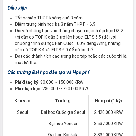
Điều kiện
Tốt nghiệp THPT không quá 3 năm
Điểm trung bình học bạ 3 năm THPT > 6.5
Đối với những bạn vào thẳng chuyên ngành đại học D2-2
thì cần có TOPIK cấp 3 trở lên hoặc IELTS 5.5 (đối với
chương trình du học Hàn Quốc 100% tiếng Anh), nhưng
nên có TOPIK 4 và IELTS 6.0 để có lợi thế
Đạt các thành tích cao trong học tập hoặc các cuộc thi là
một lợi thế.
Các trường Đại học đào tạo và Học phí
Phí đăng ký:
80.000 ~ 150.000 KRW
Phí nhập học:
280.000 ~ 790.000 KRW
Khu vực
Trường
Học phí (1 kỳ)
Seoul
Đại học Quốc gia Seoul
2,420,000 KRW
Đại học Yonsei
3,537,000 KRW
Đại học Konkuk
3,839,000 KRW