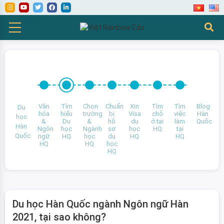
Văn
Tìm
Chọn
Chuẩn
Xin
Tìm
Tìm
Blog
Du
hóa
hiểu
trường
bị
Visa
chỗ
việc
Hàn
học
&
Du
&
hồ
du
ở tại
làm
Quốc
Hàn
Ngôn
học
Ngành
sơ
học
HQ
tại
Quốc
ngữ
HQ
học
du
HQ
HQ
HQ
HQ
học
HQ
Du học Hàn Quốc ngành Ngôn ngữ Hàn
2021, tại sao không?