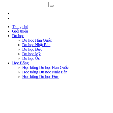
Trang chủ
Giới thiệu
Du học
Du học Hàn Quốc
Du học Nhật Bản
Du học Đức
Du học Mỹ
Du học Úc
Học Bổng
Học bổng Du học Hàn Quốc
Học bổng Du học Nhật Bản
Học bổng Du học Đức