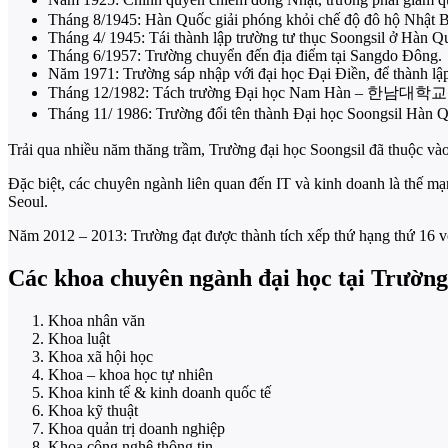
Tháng 8/1945: Hàn Quốc giải phóng khỏi chế độ đô hộ Nhật Bả
Tháng 4/ 1945: Tái thành lập trường tư thục Soongsil ở Hàn Q
Tháng 6/1957: Trường chuyển đến địa điểm tại Sangdo Đông.
Năm 1971: Trường sáp nhập với đại học Đại Điền, để thành lập
Tháng 12/1982: Tách trường Đại học Nam Hàn – 한남대학교 ở
Tháng 11/ 1986: Trường đổi tên thành Đại học Soongsil
Trải qua nhiều năm thăng trầm, Trường đại học Soongsil đã thuộc và
Đặc biệt, các chuyên ngành liên quan đến IT và kinh doanh là thế mạn
Seoul.
Năm 2012 – 2013: Trường đạt được thành tích xếp thứ hạng thứ 16 vớ
Các khoa chuyên ngành đại học tại Trường
Khoa nhân văn
Khoa luật
Khoa xã hội học
Khoa – khoa học tự nhiên
Khoa kinh tế & kinh doanh quốc tế
Khoa kỹ thuật
Khoa quản trị doanh nghiệp
Khoa công nghệ thông tin