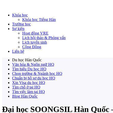
Khóa học
Khóa học Tiếng Hàn
Trường học
Sự kiện
Hoạt động VRE
Lịch hội thảo & Phỏng vấn
Lịch tuyển sinh
Cộng Đồng
Liên hệ
Du học Hàn Quốc
Văn hóa & Ngôn ngữ HQ
Tìm hiểu Du học HQ
Chọn trường & Ngành học HQ
Chuẩn bị hồ sơ du học HQ
Xin Visa du học HQ
Tìm chỗ ở tại HQ
Tìm việc làm tại HQ
Blog Hàn Quốc
Đại học SOONGSIL Hàn Qu