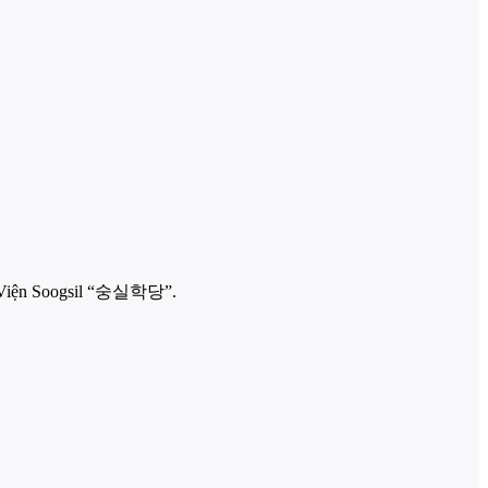
Học Viện Soogsil “숭실학당”.