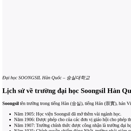
Đại học SOONGSIL Hàn Quốc – 숭실대학교
Lịch sử về trường đại học Soongsil Hàn Q
Soongsil
tên trường trong tiếng Hàn (숭실), tiếng Hán (崇實), hán Việt (
Năm 1905: Học viện Soongsil đã mở thêm vài ngành học.
Năm 1906: Được phép cho của các đơn vị giáo hội cho phép 
Năm 1907: Trường chính thức được công nhận là trường đại họ
Năm 1925: Chính quyền chiếm đóng Nhật, trường phải giảm