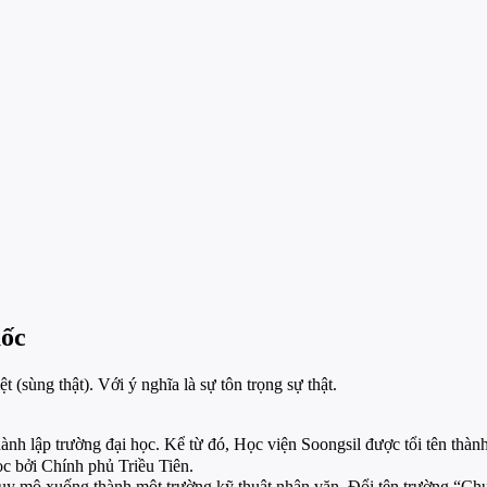
uốc
sùng thật). Với ý nghĩa là sự tôn trọng sự thật.
thành lập trường đại học. Kể từ đó, Học viện Soongsil được tổi tê
c bởi Chính phủ Triều Tiên.
 quy mô xuống thành một trường kỹ thuật nhân văn. Đổi tên trườ