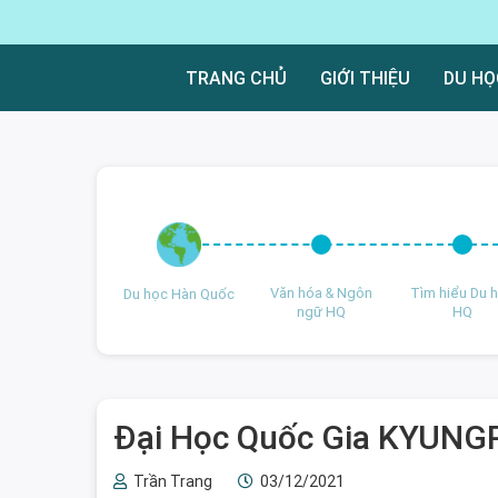
TRANG CHỦ
GIỚI THIỆU
DU HỌ
Văn hóa & Ngôn
Tìm hiểu Du 
Du học Hàn Quốc
ngữ HQ
HQ
Đại Học Quốc Gia KY
Trần Trang
03/12/2021