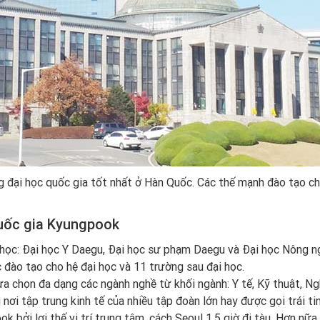
i học quốc gia tốt nhất ở Hàn Quốc. Các thế mạnh đào tạo chuy
quốc gia Kyungpook
học: Đại học Y Daegu, Đại học sư phạm Daegu và Đại học Nông n
đào tạo cho hệ đại học và 11 trường sau đại học.
lựa chọn đa dạng các ngành nghề từ khối ngành: Y tế, Kỹ thuật, N
 nơi tập trung kinh tế của nhiều tập đoàn lớn hay được gọi trái 
bởi lợi thế vị trí trung tâm, cách Seoul 1,5 giờ đi tàu. Hơn nữa,