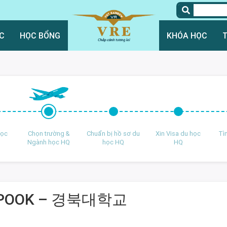
C
HỌC BỔNG
KHÓA HỌC
học
Chọn trường &
Chuẩn bị hồ sơ du
Xin Visa du học
Tì
Ngành học HQ
học HQ
HQ
UNGPOOK – 경북대학교