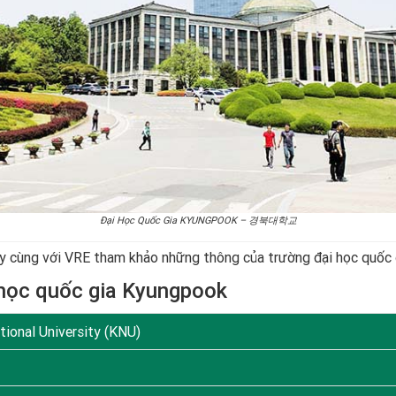
Đại Học Quốc Gia KYUNGPOOK – 경북대학교
ãy cùng với VRE tham khảo những thông của trường đại học quố
i học quốc gia Kyungpook
ional University (KNU)