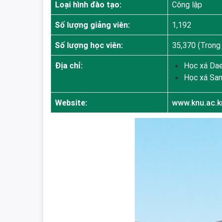
Loại hình đào tạo:
Công lập
Số lượng giảng viên:
1,192
Số lượng học viên:
35,370 (Trong 
Địa chỉ:
Học xá Dae
Học xá San
Website:
www.knu.ac.k