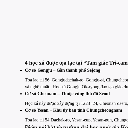
4 học xá được tọa lạc tại “Tam giác Tri-ca
Cơ sở Gongju – Gần thành phố Sejong
Tọa lạc tại 56, Gongjudaehak-ro, Gongju-si, Chungche
và nghệ thuật. Học xá Gongju Ok-ryong đào tạo giáo dụ
Cơ sở Cheonam – Thuộc vùng thủ đô Seoul
Học xá này được xây dựng tại 1223 -24, Cheonan-daero,
Cơ sở Yesan – Khu ủy ban tỉnh Chungcheongnam
Tọa lạc tại 54 Daehak-ro, Yesan-eup, Yesan-gun, Chung
Điểm nổi bật về trường đại học quốc gia K