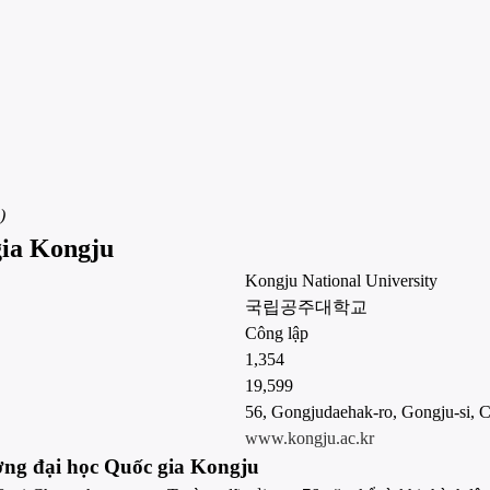
)
gia Kongju
Kongju National University
국립공주대학교
Công lập
1,354
19,599
56, Gongjudaehak-ro, Gongju-si,
www.kongju.ac.kr
ường đại học Quốc gia Kongju