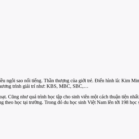
hiều ngôi sao nổi tiếng. Thần thượng của giới trẻ. Điển hình là: Ki
chương trình giải trí như: KBS, MBC, SBC,…
hoạt. Cũng như quá trình học tập cho sinh viên một cách thuận tiện nhấ
g theo học tại trường. Trong đó du học sinh Việt Nam lên tới 198 học 