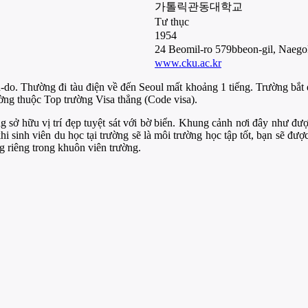
가톨릭관동대학교
Tư thục
1954
24 Beomil-ro 579bbeon-gil, Nae
www.cku.ac.kr
-do. Thường đi tàu điện về đến Seoul mất khoảng 1 tiếng. Trường bắt 
ường thuộc Top trường Visa thẳng (Code visa).
sở hữu vị trí đẹp tuyệt sát với bờ biển. Khung cảnh nơi đây như đư
i sinh viên du học tại trường sẽ là môi trường học tập tốt, bạn sẽ đượ
 riêng trong khuôn viên trường.