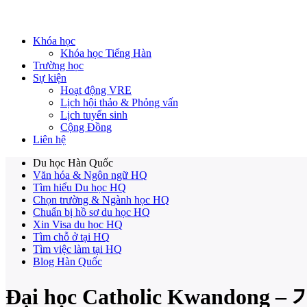
Khóa học
Khóa học Tiếng Hàn
Trường học
Sự kiện
Hoạt động VRE
Lịch hội thảo & Phỏng vấn
Lịch tuyển sinh
Cộng Đồng
Liên hệ
Du học Hàn Quốc
Văn hóa & Ngôn ngữ HQ
Tìm hiểu Du học HQ
Chọn trường & Ngành học HQ
Chuẩn bị hồ sơ du học HQ
Xin Visa du học HQ
Tìm chỗ ở tại HQ
Tìm việc làm tại HQ
Blog Hàn Quốc
Đại học Catholic Kwando