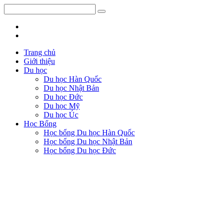
Trang chủ
Giới thiệu
Du học
Du học Hàn Quốc
Du học Nhật Bản
Du học Đức
Du học Mỹ
Du học Úc
Học Bổng
Học bổng Du học Hàn Quốc
Học bổng Du học Nhật Bản
Học bổng Du học Đức