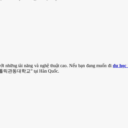
i những tài năng và nghệ thuật cao. Nếu bạn đang muốn đi
du học
ng ” 가톨릭관동대학교” tại Hàn Quốc.