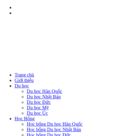
Trang chủ
Giới thiệu
Du học
Du học Hàn Quốc
Du học Nhật Bản
Du học Đức
Du học Mỹ
Du học Úc
Học Bổng
Học bổng Du học Hàn Quốc
Học bổng Du học Nhật Bản
Học bổng Du học Đức