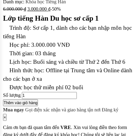
Danh mục:
Khóa học Tiếng Hàn
6.000.000
₫
3.000.000
₫
-50%
Lớp tiếng Hàn Du học sơ cấp 1
Trình độ: Sơ cấp 1, dành cho các bạn nhập môn học
tiếng Hàn
Học phí: 3.000.000 VNĐ
Thời gian: 03 tháng
Lịch học: Buổi sáng và chiều từ Thứ 2 đến Thứ 6
Hình thức học: Offline tại Trung tâm và Online dành
cho các bạn ở xa
Được học thử miễn phí 02 buổi
Số lượng
Thêm vào giỏ hàng
Mua ngay
Gọi điện xác nhận và giao hàng tận nơi
Đăng ký
×
Cảm ơn bạn đã quan tâm đến
VRE
. Xin vui lòng điền theo form
đăng ký dưới đây để đăng ký khóa học! Chúng tôi sẽ liên lạc lại