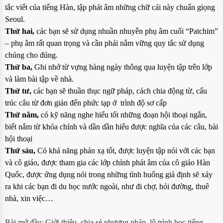
tắc viết của tiếng Hàn, tập phát âm những chữ cái này chuẩn giọng
Seoul.
Thứ hai,
các bạn sẽ sử dụng nhuần nhuyễn phụ âm cuối “Patchim”
– phụ âm rất quan trọng và cần phải nắm vững quy tắc sử dụng
chúng cho đúng.
Thứ ba,
Ghi nhớ từ vựng hàng ngày thông qua luyện tập trên lớp
và làm bài tập về nhà.
Thứ tư,
các bạn sẽ thuần thục ngữ pháp, cách chia động từ, cấu
trúc câu từ đơn giản đến phức tạp ở trình độ sơ cấp
Thứ năm,
có kỹ năng nghe hiểu tốt những đoạn hội thoại ngắn,
biết nắm từ khóa chính và dần dần hiểu được nghĩa của các câu, bài
hội thoại
Thứ sáu,
Có khả năng phản xạ tốt, được luyện tập nói với các bạn
và cô giáo, được tham gia các lớp chỉnh phát âm của cô giáo Hàn
Quốc, được ứng dụng nói trong những tình huống giả định sẽ xảy
ra khi các bạn đi du học nước ngoài, như đi chợ, hỏi đường, thuê
nhà, xin việc…
Bài mở đầu: Giới thiệu, chia sẻ phương pháp, lộ trình học tiếng