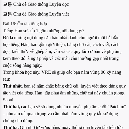
교통 Chủ đề Giao thông Luyện đọc
교통 Chủ đề Giao thông Luyện viết
Bài 16: Ôn tập tổng hợp
Tiếng Hàn sơ cấp 1 gồm những nội dung gì?
Đó là những nội dung căn bản nhất dành cho người mới bắt đầu
học tiếng Hàn, bao gồm giới thiệu, bảng chữ cái, cách viết, cách
đọc, kiến thức về ghép âm, vần và các quy tắc cơ bản về phụ âm,
kèm theo đó là ngữ pháp và các mẫu câu thường gặp nhất trong
cuộc sống hàng ngày.
Trong khóa học này, VRE sẽ giúp các bạn nắm vững 06 kỹ năng
sau:
Thứ nhất,
bạn sẽ nắm chắc bảng chữ cái, luyện viết theo đúng quy
tắc viết của tiếng Hàn, tập phát âm những chữ cái này chuẩn giọng
Seoul.
Thứ hai,
các bạn sẽ sử dụng nhuần nhuyễn phụ âm cuối “Patchim”
– phụ âm rất quan trọng và cần phải nắm vững quy tắc sử dụng
chúng cho đúng.
Thứ ba,
Ghi nhớ từ vựng hàng ngày thông qua luyện tập trên lớp