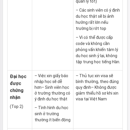
quản lý tốt)
– Các sinh viên có ý định
du học thật sẽ bị ảnh
hưởng rất lớn nếu
trường bị rớt top
– Vì có thể được cấp
code và không cần
phỏng vấn khiến tâm lý
du học sinh ỷ lại, không
tập trung học tiếng Hàn.
– Việc xin giấy báo
– Thủ tục xin visa sẽ
Đại học
nhập học sẽ dễ
bình thường, theo đúng
được
hơn– Sinh viên học
quy định– Không được
chứng
ở trường thường có
giảm thiểu hồ sơ khi xin
nhận
ý định du học thật
visa tại Việt Nam
(Top 2)
– Tình hình du học
sinh ở trường
thường ít biến động