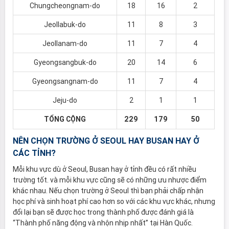
Chungcheongnam-do
18
16
2
Jeollabuk-do
11
8
3
Jeollanam-do
11
7
4
Gyeongsangbuk-do
20
14
6
Gyeongsangnam-do
11
7
4
Jeju-do
2
1
1
TỔNG CỘNG
229
179
50
NÊN CHỌN TRƯỜNG Ở SEOUL HAY BUSAN HAY Ở
CÁC TỈNH?
Mỗi khu vực dù ở Seoul, Busan hay ở tỉnh đều có rất nhiều
trường tốt. và mỗi khu vực cũng sẽ có những ưu nhược điểm
khác nhau. Nếu chọn trường ở Seoul thì bạn phải chấp nhận
học phí và sinh hoạt phí cao hơn so với các khu vực khác, nhưng
đổi lại bạn sẽ được học trong thành phố được đánh giá là
“Thành phố năng động và nhộn nhịp nhất” tại Hàn Quốc.