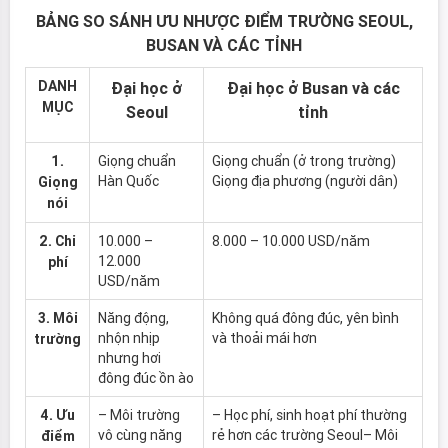
BẢNG SO SÁNH ƯU NHƯỢC ĐIỂM TRƯỜNG SEOUL,
BUSAN VÀ CÁC TỈNH
DANH
Đại học ở
Đại học ở Busan và các
MỤC
Seoul
tỉnh
1.
Giọng chuẩn
Giọng chuẩn (ở trong trường)
Hàn Quốc
Giọng địa phương (người dân)
Giọng
nói
2. Chi
10.000 –
8.000 – 10.000 USD/năm
12.000
phí
USD/năm
3. Môi
Năng động,
Không quá đông đúc, yên bình
nhộn nhịp
và thoải mái hơn
trường
nhưng hơi
đông đúc ồn ào
4. Ưu
– Môi trường
– Học phí, sinh hoạt phí thường
vô cùng năng
rẻ hơn các trường Seoul– Môi
điểm