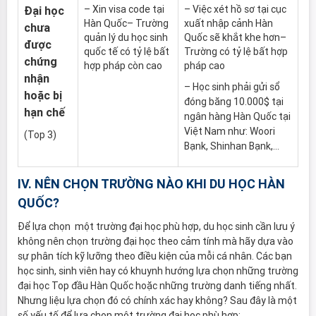
– Xin visa code tại
– Việc xét hồ sơ tại cục
Đại học
Hàn Quốc– Trường
xuất nhập cảnh Hàn
chưa
quản lý du học sinh
Quốc sẽ khắt khe hơn–
được
quốc tế có tỷ lệ bất
Trường có tỷ lệ bất hợp
chứng
hợp pháp còn cao
pháp cao
nhận
– Học sinh phải gửi sổ
hoặc bị
đóng băng 10.000$ tại
hạn chế
ngân hàng Hàn Quốc tại
Việt Nam như: Woori
(Top 3)
Bạnk, Shinhan Bạnk,…
IV. NÊN CHỌN TRƯỜNG NÀO KHI DU HỌC HÀN
QUỐC?
Để lựa chọn một trường đại học phù hợp, du học sinh cần lưu ý
không nên chọn trường đại học theo cảm tính mà hãy dựa vào
sự phân tích kỹ lưỡng theo điều kiện của mỗi cá nhân. Các bạn
học sinh, sinh viên hay có khuynh hướng lựa chọn những trường
đại học Top đầu Hàn Quốc hoặc những trường danh tiếng nhất.
Nhưng liệu lựa chọn đó có chính xác hay không? Sau đây là một
số yếu tố để lựa chọn một trường đại học phù hợp: