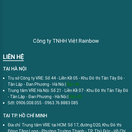
Công ty TNHH Việt Rainbow
LIÊN HỆ
TẠI HÀ NỘI
Trụ sở Công ty VRE: Số 44 - Liền Kề 05 - Khu Đô thị Tân Tây Đô -
Tân Lập - Đan Phượng - Hà Nội |
Bản đồ
Trung tâm VRE Hà Nội: Số 21 - Liền Kề 07 - Khu Đô thị Tân Tây Đô
- Tân Lập - Đan Phượng - Hà Nội |
Bản đồ
Sđt: 0906.008.055 - 0963.76.8883 085
TẠI TP. HỒ CHÍ MINH
Địa chỉ: Trung tâm VRE tại HCM: Số 17, đường D20, Khu Đô thị
Đông Tăng Long - Phường Trường Thạnh - TP. Thủ Đức - Hồ Chí