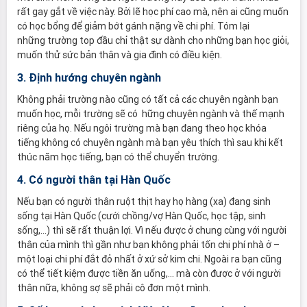
rất gay gắt về việc này. Bởi lẽ học phí cao mà, nên ai cũng muốn
có học bổng để giảm bớt gánh nặng về chi phí. Tóm lại
những trường top đầu chỉ thật sự dành cho những bạn học giỏi,
muốn thử sức bản thân và gia đình có điều kiện.
3. Định hướng chuyên ngành
Không phải trường nào cũng có tất cả các chuyên ngành bạn
muốn học, mỗi trường sẽ có hững chuyên ngành và thế mạnh
riêng của họ. Nếu ngôi trường mà bạn đang theo học khóa
tiếng không có chuyên ngành mà bạn yêu thích thì sau khi kết
thúc năm học tiếng, bạn có thể chuyển trường.
4. Có người thân tại Hàn Quốc
Nếu bạn có người thân ruột thịt hay họ hàng (xa) đang sinh
sống tại Hàn Quốc (cưới chồng/vợ Hàn Quốc, học tập, sinh
sống,…) thì sẽ rất thuận lợi. Vì nếu được ở chung cùng với người
thân của mình thì gần như bạn không phải tốn chi phí nhà ở –
một loại chi phí đắt đỏ nhất ở xứ sở kim chi. Ngoài ra bạn cũng
có thể tiết kiệm được tiền ăn uống,… mà còn được ở với người
thân nữa, không sợ sẽ phải cô đơn một mình.