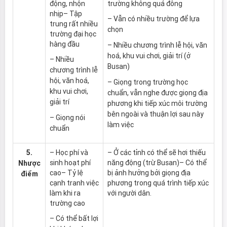
động, nhộn
trường không quá đông
nhịp– Tập
– Vẫn có nhiều trường để lựa
trung rất nhiều
chọn
trường đại học
hàng đầu
– Nhiều chương trình lễ hội, văn
hoá, khu vui chơi, giải trí (ở
– Nhiều
Busan)
chương trình lễ
hội, văn hoá,
– Giọng trong trường học
khu vui chơi,
chuẩn, vẫn nghe được giọng địa
giải trí
phương khi tiếp xúc môi trường
bên ngoài và thuận lợi sau này
– Giọng nói
làm việc
chuẩn
5.
– Học phí và
– Ở các tỉnh có thể sẽ hơi thiếu
sinh hoạt phí
năng động (trừ Busan)– Có thể
Nhược
cao– Tỷ lệ
bị ảnh hưởng bởi giọng địa
điểm
cạnh tranh việc
phương trong quá trình tiếp xúc
làm khi ra
với người dân.
trường cao
– Có thể bất lợi