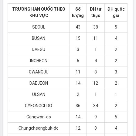
TRƯỜNG HÀN QUỐC THEO
Số
ĐH tư
ĐH quốc
KHU VỰC
lượng
thục
gia
SEOUL
43
38
5
BUSAN
15
11
4
DAEGU
3
1
2
INCHEON
6
4
2
GWANGJU
11
8
3
DAEJEON
14
12
2
ULSAN
2
1
1
GYEONGGI-DO
36
34
2
Gangwon-do
14
9
5
Chungcheongbuk-do
12
8
4