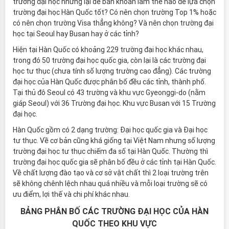
trường đại học nhưng lại dễ băn khoăn làm thế nào để lựa chọn
trường đại học Hàn Quốc tốt? Có nên chọn trường Top 1% hoặc
có nên chọn trường Visa thẳng không? Và nên chọn trường đại
học tại Seoul hay Busan hay ở các tỉnh?
Hiện tại Hàn Quốc có khoảng 229 trường đại học khác nhau,
trong đó 50 trường đại học quốc gia, còn lại là các trường đại
học tư thục (chưa tính số lượng trường cao đẳng). Các trường
đại học của Hàn Quốc được phân bố đều các tỉnh, thành phố.
Tại thủ đô Seoul có 43 trường và khu vực Gyeonggi-do (nằm
giáp Seoul) với 36 Trường đại học. Khu vực Busan với 15 Trường
đại học.
Hàn Quốc gồm có 2 dạng trường: Đại học quốc gia và Đại học
tư thục. Về cơ bản cũng khá giống tại Việt Nam nhưng số lượng
trường đại học tư thục chiếm đa số tại Hàn Quốc. Thường thì
trường đại học quốc gia sẽ phân bố đều ở các tỉnh tại Hàn Quốc.
Về chất lượng đào tạo và cơ sở vật chất thì 2 loại trường trên
sẽ không chênh lệch nhau quá nhiều và mỗi loại trường sẽ có
ưu điểm, lợi thế và chi phí khác nhau.
BẢNG PHÂN BỐ CÁC TRƯỜNG ĐẠI HỌC CỦA HÀN
QUỐC THEO KHU VỰC