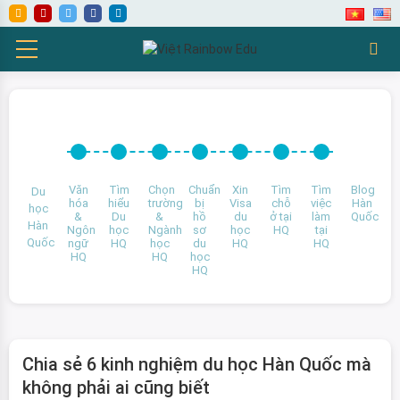
Văn
Tìm
Chọn
Chuẩn
Xin
Tìm
Tìm
Blog
Du
hóa
hiểu
trường
bị
Visa
chỗ
việc
Hàn
học
&
Du
&
hồ
du
ở tại
làm
Quốc
Hàn
Ngôn
học
Ngành
sơ
học
HQ
tại
Quốc
ngữ
HQ
học
du
HQ
HQ
HQ
HQ
học
HQ
Chia sẻ 6 kinh nghiệm du học Hàn Quốc mà
không phải ai cũng biết