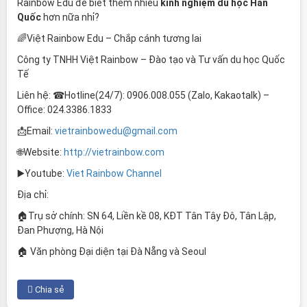
Rainbow Edu để biết thêm nhiều
kinh nghiệm du học Hàn
Quốc
hơn nữa nhỉ?
🌈Việt Rainbow Edu – Chắp cánh tương lai
Công ty TNHH Việt Rainbow – Đào tạo và Tư vấn du học Quốc
Tế
Liên hệ: ☎Hotline(24/7): 0906.008.055 (Zalo, Kakaotalk) –
Office: 024.3386.1833
📩Email:
vietrainbowedu@gmail.com
🌐Website:
http://vietrainbow.com
▶️Youtube:
Viet Rainbow Channel
Địa chỉ:
🏠Trụ sở chính: SN 64, Liền kề 08, KĐT Tân Tây Đô, Tân Lập,
Đan Phượng, Hà Nội
🏠 Văn phòng Đại diện tại Đà Nẵng và Seoul
Chia sẻ