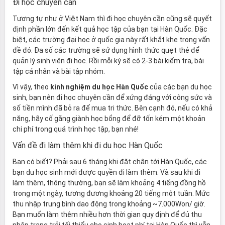
Đi học chuyên cần
Tương tự như ở Việt Nam thì đi học chuyên cần cũng sẽ quyết
định phần lớn đến kết quả học tập của bạn tại Hàn Quốc. Đặc
biệt, các trường đại học ở quốc gia này rất khắt khe trong vấn
đề đó. Đa số các trường sẽ sử dụng hình thức quẹt thẻ để
quản lý sinh viên đi học. Rồi mỗi kỳ sẽ có 2-3 bài kiểm tra, bài
tập cá nhân và bài tập nhóm.
Vì vậy, theo
kinh nghiệm du học Hàn Quốc
của các bạn du học
sinh, bạn nên đi học chuyên cần để xứng đáng với công sức và
số tiền mình đã bỏ ra để mua tri thức. Bên cạnh đó, nếu có khả
năng, hãy cố gắng giành học bổng để đỡ tốn kém một khoản
chi phí trong quá trình học tập, bạn nhé!
Vấn đề đi làm thêm khi đi du học Hàn Quốc
Bạn có biết? Phải sau 6 tháng khi đặt chân tới Hàn Quốc, các
bạn du học sinh mới được quyền đi làm thêm. Và sau khi đi
làm thêm, thông thường, bạn sẽ làm khoảng 4 tiếng đồng hồ
trong một ngày, tương đương khoảng 20 tiếng một tuần. Mức
thu nhập trung bình dao động trong khoảng ~7.000Won/ giờ.
Bạn muốn làm thêm nhiều hơn thời gian quy định để đủ thu