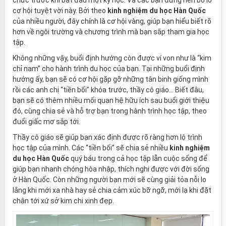
chức trước khi bắt đầu một kỳ học. Và các bạn đừng nên bỏ lỡ
cơ hội tuyệt vời này. Bởi theo
kinh nghiệm du học Hàn Quốc
của nhiều người, đây chính là cơ hội vàng, giúp bạn hiểu biết rõ
hơn về ngôi trường và chương trình mà bạn sắp tham gia học
tập.
Không những vậy, buổi định hướng còn được ví von như là “kim
chỉ nam” cho hành trình du học của bạn. Tại những buổi định
hướng ấy, bạn sẽ có cơ hội gặp gỡ những tân binh giống mình
rồi các anh chị “tiền bối” khóa trước, thầy cô giáo… Biết đâu,
bạn sẽ có thêm nhiều mối quan hệ hữu ích sau buổi giới thiệu
đó, cùng chia sẻ và hỗ trợ bạn trong hành trình học tập, theo
đuổi giấc mơ sắp tới.
Thầy cô giáo sẽ giúp bạn xác định được rõ ràng hơn lộ trình
học tập của mình. Các “tiền bối” sẽ chia sẻ nhiều
kinh nghiệm
du học Hàn Quốc
quý báu trong cả học tập lẫn cuộc sống để
giúp bạn nhanh chóng hòa nhập, thích nghi được với đời sống
ở Hàn Quốc. Còn những người bạn mới sẽ cùng giải tỏa nỗi lo
lắng khi mới xa nhà hay sẻ chia cảm xúc bỡ ngỡ, mới lạ khi đặt
chân tới xứ sở kim chi xinh đẹp.