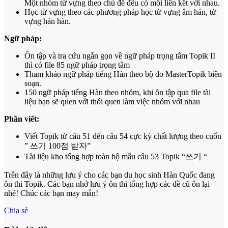
Một nhóm từ vựng theo chủ đề đều có mối liên kết với nhau.
Học từ vựng theo các phương pháp học từ vựng âm hán, từ
vựng hán hàn.
Ngữ pháp:
Ôn tập và tra cứu ngắn gọn về ngữ pháp trọng tâm Topik II
thì có file 85 ngữ pháp trọng tâm
Tham khảo ngữ pháp tiếng Hàn theo bộ do MasterTopik biên
soạn.
150 ngữ pháp tiếng Hàn theo nhóm, khi ôn tập qua file tài
liệu bạn sẽ quen với thói quen làm việc nhóm với nhau
Phần viết:
Viết Topik từ câu 51 đến câu 54 cực kỳ chất lượng theo cuốn
” 쓰기 100점 받자”
Tài liệu kho tổng hợp toàn bộ mẫu câu 53 Topik “쓰기 “
Trên đây là những lưu ý cho các bạn du học sinh Hàn Quốc đang
ôn thi Topik. Các bạn nhớ lưu ý ôn thi tổng hợp các đề cũ ôn lại
nhé! Chúc các bạn may mắn!
Chia sẻ