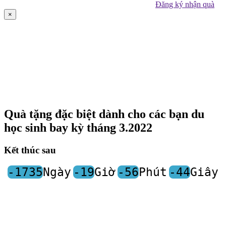
Đăng ký nhận quà
×
Quà tặng đặc biệt dành cho các bạn du
học sinh bay kỳ tháng 3.2022
Kết thúc sau
-1735
Ngày
-19
Giờ
-56
Phút
-44
Giây