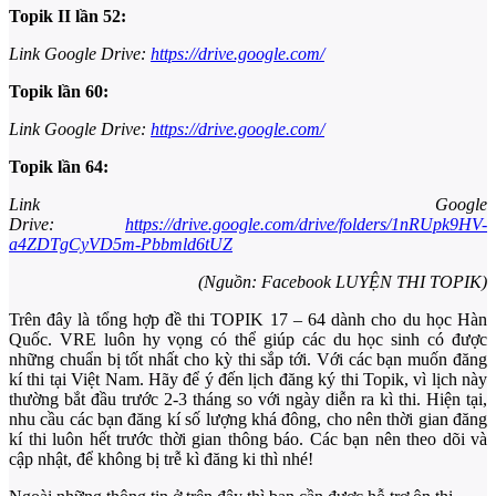
Topik II lần 52:
Link Google Drive:
https://drive.google.com/
Topik lần 60:
Link Google Drive:
https://drive.google.com/
Topik lần 64:
Link Google
Drive:
https://drive.google.com/drive/folders/1nRUpk9HV-
a4ZDTgCyVD5m-Pbbmld6tUZ
(Nguồn: Facebook LUYỆN THI TOPIK)
Trên đây là tổng hợp đề thi TOPIK 17 – 64 dành cho du học Hàn
Quốc. VRE luôn hy vọng có thể giúp các du học sinh có được
những chuẩn bị tốt nhất cho kỳ thi sắp tới. Với các bạn muốn đăng
kí thi tại Việt Nam. Hãy để ý đến lịch đăng ký thi Topik, vì lịch này
thường bắt đầu trước 2-3 tháng so với ngày diễn ra kì thi. Hiện tại,
nhu cầu các bạn đăng kí số lượng khá đông, cho nên thời gian đăng
kí thi luôn hết trước thời gian thông báo. Các bạn nên theo dõi và
cập nhật, để không bị trễ kì đăng ki thì nhé!