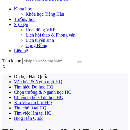
Khóa học
Khóa học Tiếng Hàn
Trường học
Sự kiện
Hoạt động VRE
Lịch hội thảo & Phỏng vấn
Lịch tuyển sinh
Cộng Đồng
Liên hệ
Tìm kiếm:
X
Du học Hàn Quốc
Văn hóa & Ngôn ngữ HQ
Tìm hiểu Du học HQ
Chọn trường & Ngành học HQ
Chuẩn bị hồ sơ du học HQ
Xin Visa du học HQ
Tìm chỗ ở tại HQ
Tìm việc làm tại HQ
Blog Hàn Quốc