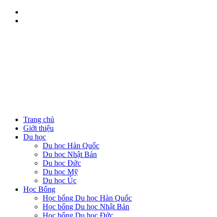
Trang chủ
Giới thiệu
Du học
Du học Hàn Quốc
Du học Nhật Bản
Du học Đức
Du học Mỹ
Du học Úc
Học Bổng
Học bổng Du học Hàn Quốc
Học bổng Du học Nhật Bản
Học bổng Du học Đức