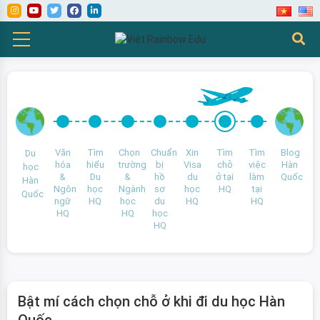
Văn
Tìm
Chọn
Chuẩn
Xin
Tìm
Tìm
Blog
Du
hóa
hiểu
trường
bị
Visa
chỗ
việc
Hàn
học
&
Du
&
hồ
du
ở tại
làm
Quốc
Hàn
Ngôn
học
Ngành
sơ
học
HQ
tại
Quốc
ngữ
HQ
học
du
HQ
HQ
HQ
HQ
học
HQ
Bật mí cách chọn chỗ ở khi đi du học Hàn
Quốc