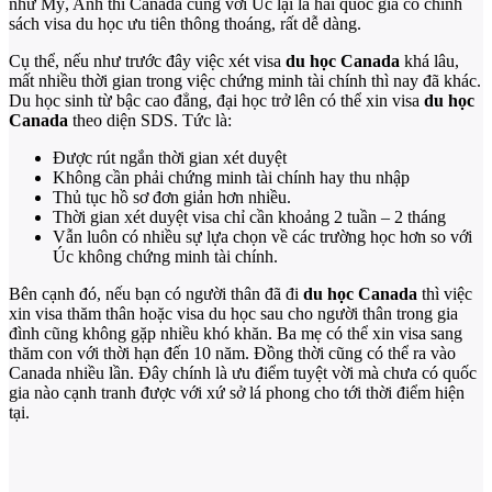
như Mỹ, Anh thì Canada cùng với Úc lại là hai quốc gia có chính
sách visa du học ưu tiên thông thoáng, rất dễ dàng.
Cụ thể, nếu như trước đây việc xét visa
du học Canada
khá lâu,
mất nhiều thời gian trong việc chứng minh tài chính thì nay đã khác.
Du học sinh từ bậc cao đẳng, đại học trở lên có thể xin visa
du học
Canada
theo diện SDS. Tức là:
Được rút ngắn thời gian xét duyệt
Không cần phải chứng minh tài chính hay thu nhập
Thủ tục hồ sơ đơn giản hơn nhiều.
Thời gian xét duyệt visa chỉ cần khoảng 2 tuần – 2 tháng
Vẫn luôn có nhiều sự lựa chọn về các trường học hơn so với
Úc không chứng minh tài chính.
Bên cạnh đó, nếu bạn có người thân đã đi
du học Canada
thì việc
xin visa thăm thân hoặc visa du học sau cho người thân trong gia
đình cũng không gặp nhiều khó khăn. Ba mẹ có thể xin visa sang
thăm con với thời hạn đến 10 năm. Đồng thời cũng có thể ra vào
Canada nhiều lần. Đây chính là ưu điểm tuyệt vời mà chưa có quốc
gia nào cạnh tranh được với xứ sở lá phong cho tới thời điểm hiện
tại.