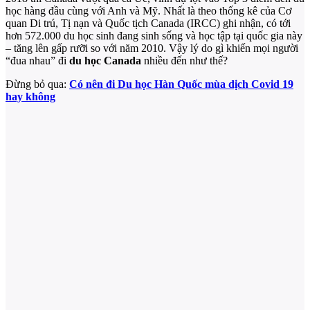
học hàng đầu cùng với Anh và Mỹ. Nhất là theo thống kê của Cơ
quan Di trú, Tị nạn và Quốc tịch Canada (IRCC) ghi nhận, có tới
hơn 572.000 du học sinh đang sinh sống và học tập tại quốc gia này
– tăng lên gấp rưỡi so với năm 2010. Vậy lý do gì khiến mọi người
“đua nhau” đi
du học Canada
nhiều đến như thế?
Đừng bỏ qua:
Có nên đi Du học Hàn Quốc mùa dịch Covid 19
hay không