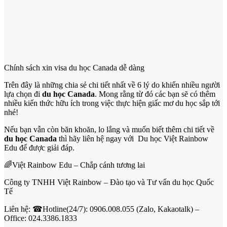
Chính sách xin visa du học Canada dễ dàng
Trên đây là những chia sẻ chi tiết nhất về 6 lý do khiến nhiều người
lựa chọn đi
du học Canada
. Mong rằng từ đó các bạn sẽ có thêm
nhiều kiến thức hữu ích trong việc thực hiện giấc mơ du học sắp tới
nhé!
Nếu bạn vẫn còn băn khoăn, lo lắng và muốn biết thêm chi tiết về
du học Canada
thì hãy liên hệ ngay với Du học Việt Rainbow
Edu để được giải đáp.
🌈Việt Rainbow Edu – Chắp cánh tương lai
Công ty TNHH Việt Rainbow – Đào tạo và Tư vấn du học Quốc
Tế
Liên hệ: ☎Hotline(24/7):
0906.008.055
(Zalo, Kakaotalk) –
Office: 024.3386.1833