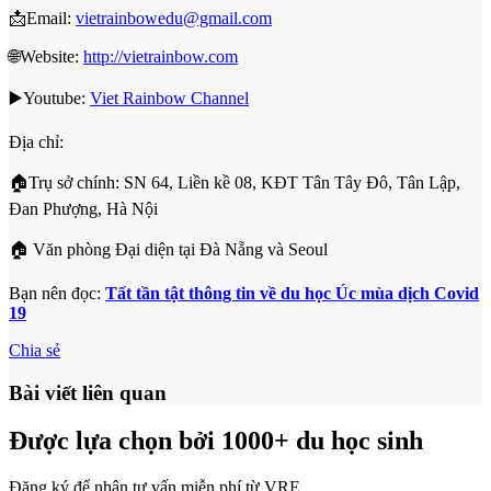
📩Email:
vietrainbowedu@gmail.com
🌐Website:
http://vietrainbow.com
▶️Youtube:
Viet Rainbow Channel
Địa chỉ:
🏠Trụ sở chính: SN 64, Liền kề 08, KĐT Tân Tây Đô, Tân Lập,
Đan Phượng, Hà Nội
🏠
Văn phòng Đại diện tại Đà Nẵng và Seoul
Bạn nên đọc:
Tất tần tật thông tin về du học Úc mùa dịch Covid
19
Chia sẻ
Bài viết liên quan
Được lựa chọn bởi 1000+ du học sinh
Đăng ký để nhận tư vấn miễn phí từ VRE