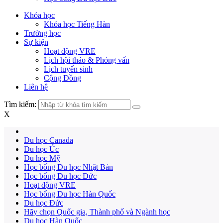
Khóa học
Khóa học Tiếng Hàn
Trường học
Sự kiện
Hoạt động VRE
Lịch hội thảo & Phỏng vấn
Lịch tuyển sinh
Cộng Đồng
Liên hệ
Tìm kiếm:
X
Du học Canada
Du học Úc
Du học Mỹ
Học bổng Du học Nhật Bản
Học bổng Du học Đức
Hoạt động VRE
Học bổng Du học Hàn Quốc
Du học Đức
Hãy chọn Quốc gia, Thành phố và Ngành học
Du học Hàn Quốc