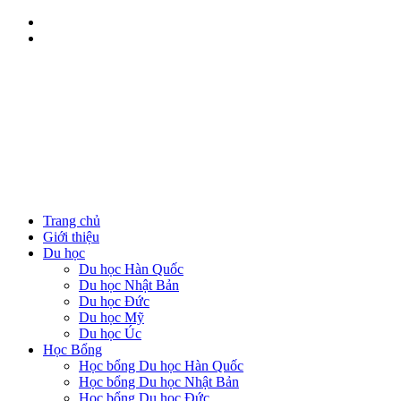
Trang chủ
Giới thiệu
Du học
Du học Hàn Quốc
Du học Nhật Bản
Du học Đức
Du học Mỹ
Du học Úc
Học Bổng
Học bổng Du học Hàn Quốc
Học bổng Du học Nhật Bản
Học bổng Du học Đức