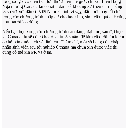
Là quốc gia có diện tích lớn thứ 2 trên thế giới, chỉ sau Liên Bang
Nga nhưng Canada lại có rất ít dân số, khoảng 37 triệu dân – bằng
⅓ so với với dân số Việt Nam. Chính vì vậy, đất nước này rất chú
trọng các chương trình nhập cư cho học sinh, sinh viên quốc tế cũng
như người lao động.
Nếu bạn học xong các chương trình cao đẳng, đại học, sau đại học
tại Canada thì sẽ có cơ hội ở lại từ 2-3 năm để làm việc rồi tìm kiếm
cơ hội xin quốc tịch và định cư. Thậm chí, một số bang còn chấp
nhận sinh viên sau tốt nghiệp 6 tháng mà chưa xin được việc thì
cũng có thể xin PR và ở lại.