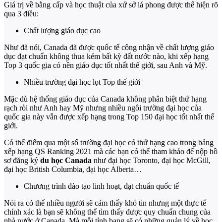
Giá trị về bằng cấp và học thuật của xứ sở lá phong được thể hiện rõ
qua 3 điều:
Chất lượng giáo dục cao
Như đã nói, Canada đã được quốc tế công nhận về chất lượng giáo
dục đạt chuẩn không thua kém bất kỳ đất nước nào, khi xếp hạng
Top 3 quốc gia có nền giáo dục tốt nhất thế giới, sau Anh và Mỹ.
Nhiều trường đại học lọt Top thế giới
Mặc dù hệ thống giáo dục của Canada không phân biệt thứ hạng
rạch ròi như Anh hay Mỹ nhưng nhiều ngôi trường đại học của
quốc gia này vẫn được xếp hạng trong Top 150 đại học tốt nhất thế
giới.
Có thể điểm qua một số trường đại học có thứ hạng cao trong bảng
xếp hạng QS Ranking 2021 mà các bạn có thể tham khảo để nộp hồ
sơ đăng ký
du học Canada
như đại học Toronto, đại học McGill,
đại học British Columbia, đại học Alberta…
Chương trình đào tạo linh hoạt, đạt chuẩn quốc tế
Nói ra có thể nhiều người sẽ cảm thấy khó tin nhưng một thực tế
chính xác là bạn sẽ không thể tìm thấy được quy chuẩn chung của
nhà nước ở Canada. Mà mỗi tỉnh bang sẽ có những quản lý về học