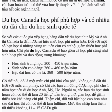
như y tá, du lịch, khách sạn mới có cơ hội thì đi
du học Canada
,
các bạn hoàn toàn có thể vừa học lý thuyết vừa thực hành với với
hầu hết các ngành nghề.
Du học Canada học phí phù hợp và có nhiều
ưu đãi cho du học sinh quốc tế
So với các quốc gia xếp hạng hàng đầu về du học như Mỹ và Anh
thì Canada là đất nước sở hữu mức học phí mềm hơn. Đối với một
số bạn học ở những vùng ưu tiên còn có cơ hội giảm thiểu học phí
hơn nữa. Chi phí
du học Canada
sẽ bao gồm cả học phí cũng như
sinh hoạt phí và dao động trong khoảng:
Học sinh trung học: 300 – 450 triệu/ năm.
Sinh viên cao đẳng: 360 – 460 triệu/ năm.
Bậc đại học có thể là: 360 – 500 triệu/ năm.
Có thể nói, đó là một mức chi phí khá vừa phải, không quá đắt đỏ.
Bởi với mức chi phí ấy, có khi các bạn chỉ đóng được học phí cho 1
năm học nếu đi du học Anh, Mỹ, Úc. Ngoài ra, các bạn du học sinh
hoàn còn có thể đi làm 20 tiếng/ tuần trong thời gian học để giảm
thiểu bớt khả năng chi phí. Thậm chí, đối với bậc học cao hơn như
sau đại học thì còn có thể đi làm fulltime. Mức thu nhập làm thêm
tối thiểu khoảng 11 – 15 CAD/ giờ.