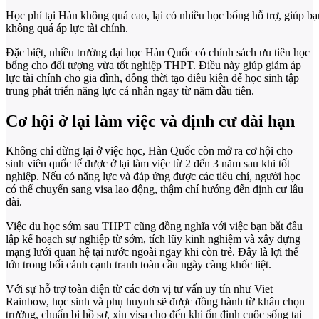
Học phí tại Hàn không quá cao, lại có nhiều học bổng hỗ trợ, giúp 
không quá áp lực tài chính.
Đặc biệt, nhiều trường đại học Hàn Quốc có chính sách ưu tiên học
bổng cho đối tượng vừa tốt nghiệp THPT. Điều này giúp giảm áp
lực tài chính cho gia đình, đồng thời tạo điều kiện để học sinh tập
trung phát triển năng lực cá nhân ngay từ năm đầu tiên.
Cơ hội ở lại làm việc và định cư dài hạn
Không chỉ dừng lại ở việc học, Hàn Quốc còn mở ra cơ hội cho
sinh viên quốc tế được ở lại làm việc từ 2 đến 3 năm sau khi tốt
nghiệp. Nếu có năng lực và đáp ứng được các tiêu chí, người học
có thể chuyển sang visa lao động, thậm chí hướng đến định cư lâu
dài.
Việc du học sớm sau THPT cũng đồng nghĩa với việc bạn bắt đầu
lập kế hoạch sự nghiệp từ sớm, tích lũy kinh nghiệm và xây dựng
mạng lưới quan hệ tại nước ngoài ngay khi còn trẻ. Đây là lợi thế
lớn trong bối cảnh cạnh tranh toàn cầu ngày càng khốc liệt.
Với sự hỗ trợ toàn diện từ các đơn vị tư vấn uy tín như Viet
Rainbow, học sinh và phụ huynh sẽ được đồng hành từ khâu chọn
trường, chuẩn bị hồ sơ, xin visa cho đến khi ổn định cuộc sống tại