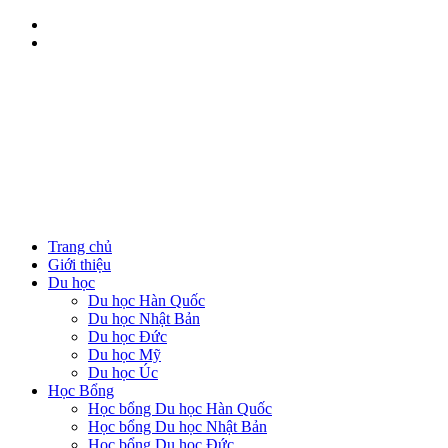
Trang chủ
Giới thiệu
Du học
Du học Hàn Quốc
Du học Nhật Bản
Du học Đức
Du học Mỹ
Du học Úc
Học Bổng
Học bổng Du học Hàn Quốc
Học bổng Du học Nhật Bản
Học bổng Du học Đức