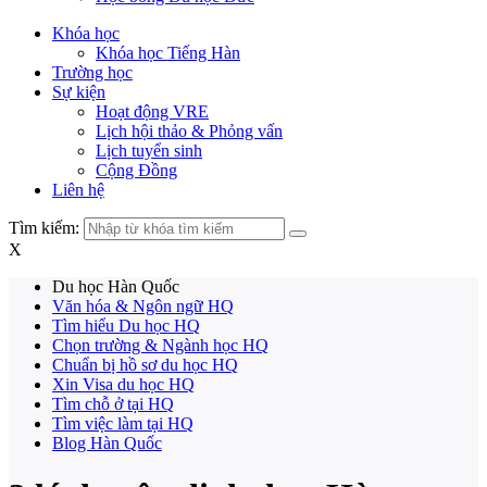
Khóa học
Khóa học Tiếng Hàn
Trường học
Sự kiện
Hoạt động VRE
Lịch hội thảo & Phỏng vấn
Lịch tuyển sinh
Cộng Đồng
Liên hệ
Tìm kiếm:
X
Du học Hàn Quốc
Văn hóa & Ngôn ngữ HQ
Tìm hiểu Du học HQ
Chọn trường & Ngành học HQ
Chuẩn bị hồ sơ du học HQ
Xin Visa du học HQ
Tìm chỗ ở tại HQ
Tìm việc làm tại HQ
Blog Hàn Quốc