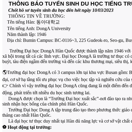
THÔNG BÁO TUYỂN SINH DU HỌC TIẾNG TRƯ
Chốt hồ sơ tuyển sinh du học đến hết ngày 10/03/2023
THÔNG TIN VỀ TRƯỜNG:
Tên tiếng Hàn: 동아대학교
Tên tiếng Anh: DongA University
Năm thành lập: 1946
Địa chỉ: Bumin Campus: BC-0116~3, 225 Gudeok-ro, Seo-gu, Bu
Trường Đại học DongA Hàn Quốc được thành lập năm 1946 với châm
xã hội trong tất cả các lĩnh vực. Đại học DongA là trường tư thục có
buýt, tàu điện ngầm đến trường và đến các khu thương mại, siêu thị, k
🌎Trường đại học DongA có 3 campus lớn tại khu vực Busan gồm: Bum
đại, cơ sở hạ tầng tối ưu phục vụ cho việc học tập và nghiên cứu của 
👉 Chính vì vậy trường đại học DongA cũng đang là một điểm đến du
động, phát triển tới nhiều du học sinh tương lai.
DongA được chọn là “Trường Đại học xuất sắc”-nơi đào tạo ra nh
sinh nhận học bổng của chính phủ Hàn Quốc.
Trường Đại học Dong A tập trung đào tạo theo phương thức giáo dụ
tháng cao nhất Hàn Quốc.
Là đại học tư thục duy nhất tại Hàn đủ năng lực và cơ sở vật chất 
⚽ Hoạt động tại trường: