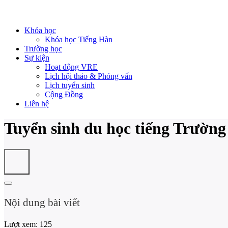
Khóa học
Khóa học Tiếng Hàn
Trường học
Sự kiện
Hoạt động VRE
Lịch hội thảo & Phỏng vấn
Lịch tuyển sinh
Cộng Đồng
Liên hệ
Tuyển sinh du học tiếng Trường
Nội dung bài viết
Lượt xem:
125