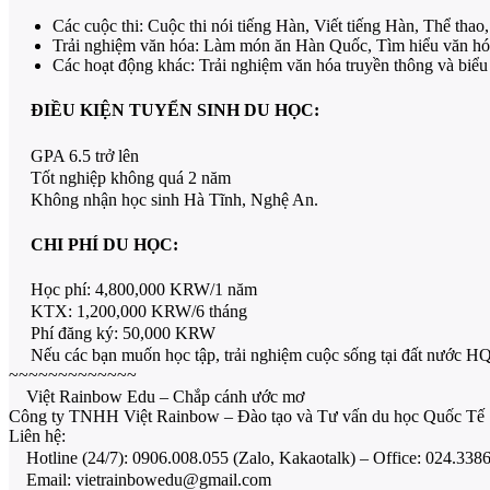
Các cuộc thi: Cuộc thi nói tiếng Hàn, Viết tiếng Hàn, Thể th
Trải nghiệm văn hóa: Làm món ăn Hàn Quốc, Tìm hiểu văn hóa
Các hoạt động khác: Trải nghiệm văn hóa truyền thông và biểu 
ĐIỀU KIỆN TUYỂN SINH DU HỌC:
GPA 6.5 trở lên
Tốt nghiệp không quá 2 năm
Không nhận học sinh Hà Tĩnh, Nghệ An.
CHI PHÍ DU HỌC:
Học phí: 4,800,000 KRW/1 năm
KTX: 1,200,000 KRW/6 tháng
Phí đăng ký: 50,000 KRW
Nếu các bạn muốn học tập, trải nghiệm cuộc sống tại đất nước HQ 
~~~~~~~~~~~~~
Việt Rainbow Edu – Chắp cánh ước mơ
Công ty TNHH Việt Rainbow – Đào tạo và Tư vấn du học Quốc Tế
Liên hệ:
Hotline (24/7): 0906.008.055 (Zalo, Kakaotalk) – Office: 024.338
Email: vietrainbowedu@gmail.com