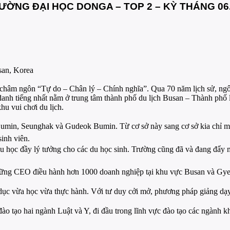
ỜNG ĐẠI HỌC DONGA – TOP 2 – KỲ THÁNG 06
san, Korea
 ngôn “Tự do – Chân lý – Chính nghĩa”. Qua 70 năm lịch sử, ngôi trư
 danh tiếng nhất nằm ở trung tâm thành phố du lịch Busan – Thành phố 
hu vui chơi du lịch.
in, Seunghak và Gudeok Bumin. Từ cơ sở này sang cơ sở kia chỉ mất t
sinh viên.
 học đầy lý tưởng cho các du học sinh. Trường cũng đã và đang đẩy 
ững CEO điều hành hơn 1000 doanh nghiệp tại khu vực Busan và Gyeon
c vừa học vừa thực hành. Với tư duy cởi mở, phương pháp giảng dạy ma
đào tạo hai ngành Luật và Y, đi đầu trong lĩnh vực đào tạo các ngành k