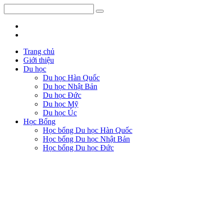
Trang chủ
Giới thiệu
Du học
Du học Hàn Quốc
Du học Nhật Bản
Du học Đức
Du học Mỹ
Du học Úc
Học Bổng
Học bổng Du học Hàn Quốc
Học bổng Du học Nhật Bản
Học bổng Du học Đức