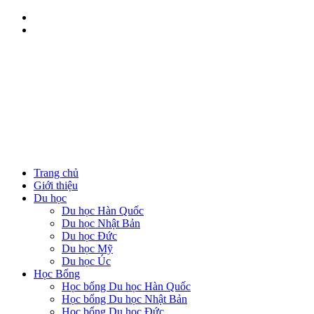
Trang chủ
Giới thiệu
Du học
Du học Hàn Quốc
Du học Nhật Bản
Du học Đức
Du học Mỹ
Du học Úc
Học Bổng
Học bổng Du học Hàn Quốc
Học bổng Du học Nhật Bản
Học bổng Du học Đức