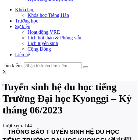
Khóa học
Khóa học Tiếng Hàn
Trường học
Sự kiện
Hoạt động VRE
Lịch hội thảo & Phỏng vấn
Lịch tuyển sinh
Cộng Đồng
Liên hệ
Tìm kiếm:
X
Tuyển sinh hệ du học tiếng
Trường Đại học Kyonggi – Kỳ
tháng 06/2023
Lượt xem:
144
THÔNG BÁO T UYỂN SINH HỆ DU HỌC