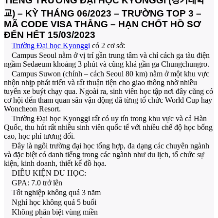
TIẾNG TRƯỜNG ĐẠI HỌC KYONGGI (경기대학
교) – KỲ THÁNG 06/2023 – TRƯỜNG TOP 3 –
MÃ CODE VISA THẲNG – HẠN CHỐT HỒ SƠ
ĐẾN HẾT 15/03/2023
Trường Đại học Kyonggi
có 2 cơ sở:
Campus Seoul nằm ở vị trí gần trung tâm và chỉ cách ga tàu điện
ngầm Sedaeum khoảng 3 phút và cũng khá gần ga Chungchungro.
Campus Suwon (chính – cách Seoul 80 km) nằm ở một khu vực
nhộn nhịp phát triển và rất thuận tiện cho giao thông nhờ nhiều
tuyến xe buýt chạy qua. Ngoài ra, sinh viên học tập nơi đây cũng có
cơ hội đến tham quan sân vận động đã từng tổ chức World Cup hay
Woncheon Resort.
Trường Đại học Kyonggi rất có uy tín trong khu vực và cả Hàn
Quốc, thu hút rất nhiều sinh viên quốc tế với nhiều chế độ học bổng
cao, học phí tương đối.
Đây là ngôi trường đại học tổng hợp, đa dạng các chuyên ngành
và đặc biệt có danh tiếng trong các ngành như du lịch, tổ chức sự
kiện, kinh doanh, thiết kế đồ họa.
ĐIỀU KIỆN DU HỌC:
GPA: 7.0 trở lên
Tốt nghiệp không quá 3 năm
Nghỉ học không quá 5 buổi
Không phân biệt vùng miền